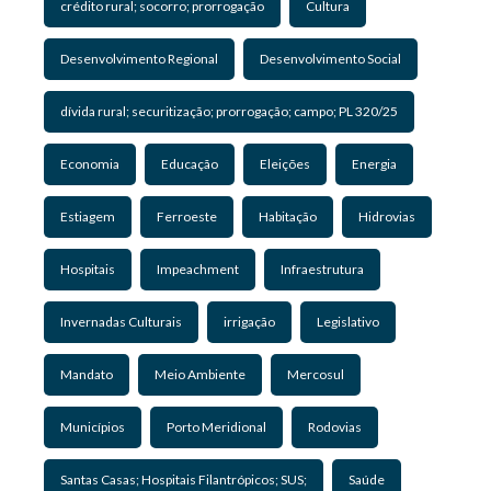
crédito rural; socorro; prorrogação
Cultura
Desenvolvimento Regional
Desenvolvimento Social
dívida rural; securitização; prorrogação; campo; PL 320/25
Economia
Educação
Eleições
Energia
Estiagem
Ferroeste
Habitação
Hidrovias
Hospitais
Impeachment
Infraestrutura
Invernadas Culturais
irrigação
Legislativo
Mandato
Meio Ambiente
Mercosul
Municípios
Porto Meridional
Rodovias
Santas Casas; Hospitais Filantrópicos; SUS;
Saúde