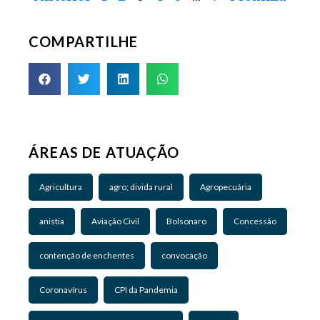
COMPARTILHE
ÁREAS DE ATUAÇÃO
Agricultura
agro; divida rural
Agropecuária
anistia
Aviação Civil
Bolsonaro
Concessão
contenção de enchentes
convocação
Coronavírus
CPI da Pandemia