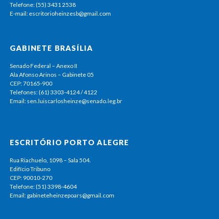
Telefone: (55) 3431 2538
E-mail: escritorioheinzesb@gmail.com
GABINETE BRASÍLIA
Senado Federal – Anexo II
Ala Afonso Arinos – Gabinete 05
CEP: 70165-900
Telefones: (61) 3303-4124 / 4122
Email: sen.luiscarlosheinze@senado.leg.br
ESCRITÓRIO PORTO ALEGRE
Rua Riachuelo, 1098 – Sala 504.
Edifício Tribuno
CEP: 90010-270
Telefone: (51) 3398-4604
Email: gabineteheinzepoars@gmail.com