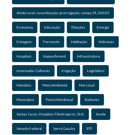
dívida rural; securitização; prorrogação; campo; PL 320/25
Economia
Educação
Eleições
Energia
Estiagem
Ferroeste
Habitação
Hidrovias
Hospitais
Impeachment
Infraestrutura
Invernadas Culturais
irrigação
Legislativo
Mandato
Meio Ambiente
Mercosul
Municípios
Porto Meridional
Rodovias
Santas Casas; Hospitais Filantrópicos; SUS;
Saúde
Senado Federal
Serra Gaúcha
STF