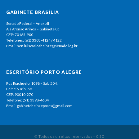
GABINETE BRASÍLIA
Senado Federal – Anexo II
Ala Afonso Arinos – Gabinete 05
CEP: 70165-900
Telefones: (61) 3303-4124 / 4122
Email: sen.luiscarlosheinze@senado.leg.br
ESCRITÓRIO PORTO ALEGRE
Rua Riachuelo, 1098 – Sala 504.
Edifício Tribuno
CEP: 90010-270
Telefone: (51) 3398-4604
Email: gabineteheinzepoars@gmail.com
© Todos os direitos reservados - CSC