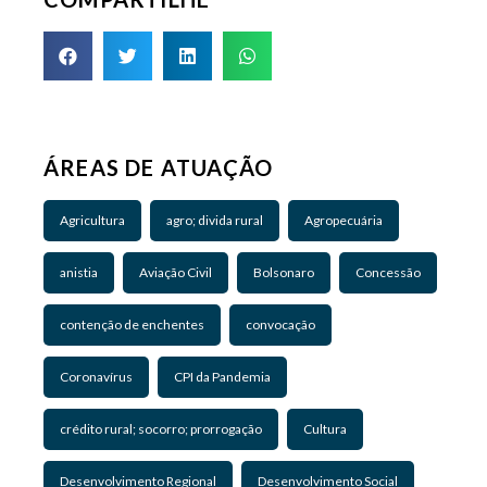
ÁREAS DE ATUAÇÃO
Agricultura
agro; divida rural
Agropecuária
anistia
Aviação Civil
Bolsonaro
Concessão
contenção de enchentes
convocação
Coronavírus
CPI da Pandemia
crédito rural; socorro; prorrogação
Cultura
Desenvolvimento Regional
Desenvolvimento Social