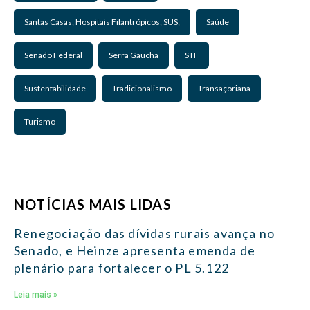
Santas Casas; Hospitais Filantrópicos; SUS;
Saúde
Senado Federal
Serra Gaúcha
STF
Sustentabilidade
Tradicionalismo
Transaçoriana
Turismo
NOTÍCIAS MAIS LIDAS
Renegociação das dívidas rurais avança no
Senado, e Heinze apresenta emenda de
plenário para fortalecer o PL 5.122
Leia mais »