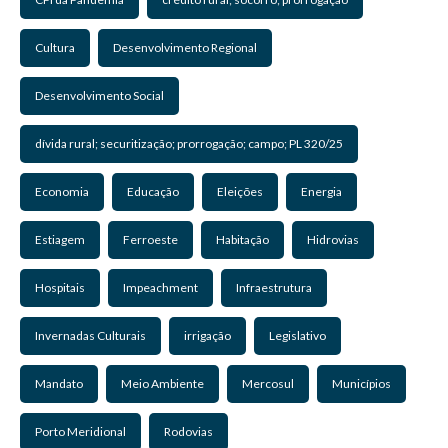
Cultura
Desenvolvimento Regional
Desenvolvimento Social
dívida rural; securitização; prorrogação; campo; PL 320/25
Economia
Educação
Eleições
Energia
Estiagem
Ferroeste
Habitação
Hidrovias
Hospitais
Impeachment
Infraestrutura
Invernadas Culturais
irrigação
Legislativo
Mandato
Meio Ambiente
Mercosul
Municípios
Porto Meridional
Rodovias