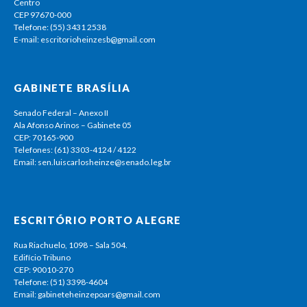
Centro
CEP 97670-000
Telefone: (55) 3431 2538
E-mail: escritorioheinzesb@gmail.com
GABINETE BRASÍLIA
Senado Federal – Anexo II
Ala Afonso Arinos – Gabinete 05
CEP: 70165-900
Telefones: (61) 3303-4124 / 4122
Email: sen.luiscarlosheinze@senado.leg.br
ESCRITÓRIO PORTO ALEGRE
Rua Riachuelo, 1098 – Sala 504.
Edifício Tribuno
CEP: 90010-270
Telefone: (51) 3398-4604
Email: gabineteheinzepoars@gmail.com