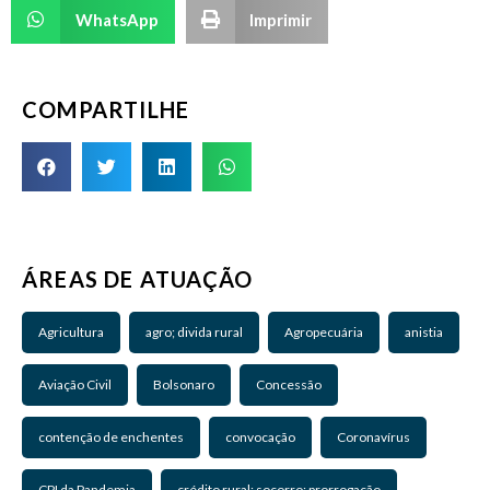
WhatsApp
Imprimir
COMPARTILHE
ÁREAS DE ATUAÇÃO
Agricultura
agro; divida rural
Agropecuária
anistia
Aviação Civil
Bolsonaro
Concessão
contenção de enchentes
convocação
Coronavírus
CPI da Pandemia
crédito rural; socorro; prorrogação