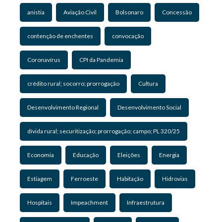
anistia
Aviação Civil
Bolsonaro
Concessão
contenção de enchentes
convocação
Coronavírus
CPI da Pandemia
crédito rural; socorro; prorrogação
Cultura
Desenvolvimento Regional
Desenvolvimento Social
dívida rural; securitização; prorrogação; campo; PL 320/25
Economia
Educação
Eleições
Energia
Estiagem
Ferroeste
Habitação
Hidrovias
Hospitais
Impeachment
Infraestrutura