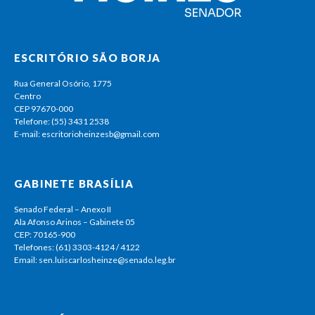
ESCRITÓRIO SÃO BORJA
Rua General Osório, 1775
Centro
CEP 97670-000
Telefone: (55) 3431 2538
E-mail: escritorioheinzesb@gmail.com
GABINETE BRASÍLIA
Senado Federal – Anexo II
Ala Afonso Arinos – Gabinete 05
CEP: 70165-900
Telefones: (61) 3303-4124 / 4122
Email: sen.luiscarlosheinze@senado.leg.br