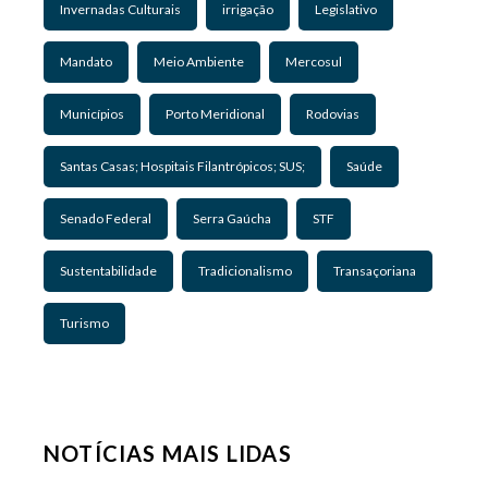
Invernadas Culturais
irrigação
Legislativo
Mandato
Meio Ambiente
Mercosul
Municípios
Porto Meridional
Rodovias
Santas Casas; Hospitais Filantrópicos; SUS;
Saúde
Senado Federal
Serra Gaúcha
STF
Sustentabilidade
Tradicionalismo
Transaçoriana
Turismo
NOTÍCIAS MAIS LIDAS