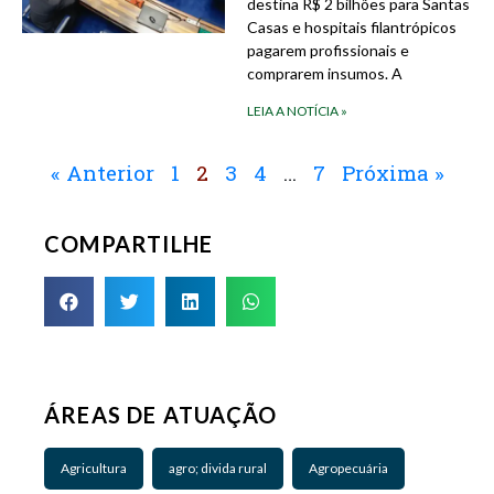
destina R$ 2 bilhões para Santas
Casas e hospitais filantrópicos
pagarem profissionais e
comprarem insumos. A
LEIA A NOTÍCIA »
« Anterior
1
2
3
4
…
7
Próxima »
COMPARTILHE
ÁREAS DE ATUAÇÃO
Agricultura
agro; divida rural
Agropecuária