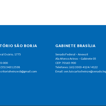
ITÓRIO SÃO BORJA
GABINETE BRASÍLIA
ral Osório, 1775
Senado Federal – Anexo II
Ala Afonso Arinos – Gabinete 05
70-000
CEP: 70165-900
 (55) 3431 2538
Telefones: (61) 3303-4124 / 4122
escritorioheinzesb@gmail.com
Email: sen.luiscarlosheinze@senado.leg