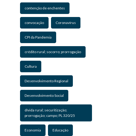
contenção de enchentes
convocação
Coronavírus
CPI da Pandemia
crédito rural; socorro; prorrogação
Cultura
Desenvolvimento Regional
Desenvolvimento Social
dívida rural; securitização;
prorrogação; campo; PL 320/25
Economia
Educação