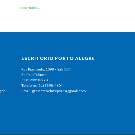
Leia mais »
ESCRITÓRIO PORTO ALEGRE
Rua Riachuelo, 1098 – Sala 504.
Edifício Tribuno
CEP: 90010-270
Telefone: (51) 3398-4604
.br
Email: gabineteheinzepoars@gmail.com