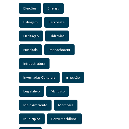
Eleições
Energia
Estiagem
Ferroeste
Habitação
Hidrovias
Hospitais
Impeachment
Infraestrutura
Invernadas Culturais
irrigação
Legislativo
Mandato
Meio Ambiente
Mercosul
Municípios
Porto Meridional