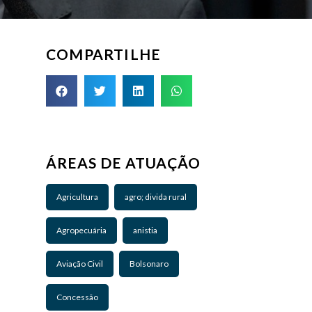
COMPARTILHE
ÁREAS DE ATUAÇÃO
Agricultura
agro; divida rural
Agropecuária
anistia
Aviação Civil
Bolsonaro
Concessão