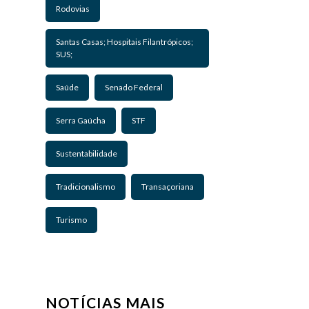
Rodovias
Santas Casas; Hospitais Filantrópicos;
SUS;
Saúde
Senado Federal
Serra Gaúcha
STF
Sustentabilidade
Tradicionalismo
Transaçoriana
Turismo
NOTÍCIAS MAIS