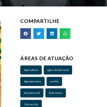
COMPARTILHE
ÁREAS DE ATUAÇÃO
Agricultura
agro; divida rural
Agropecuária
anistia
Aviação Civil
Bolsonaro
Concessão