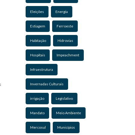
Eleições
Energia
Estiagem
Ferroeste
Habitação
Hidrovias
Hospitais
Impeachment
Infraestrutura
s
Invernadas Culturais
irrigação
Legislativo
Mandato
Meio Ambiente
Mercosul
Municípios