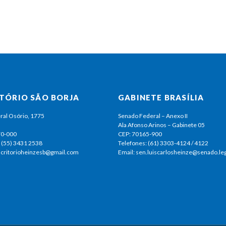
ITÓRIO SÃO BORJA
GABINETE BRASÍLIA
ral Osório, 1775
Senado Federal – Anexo II
Ala Afonso Arinos – Gabinete 05
70-000
CEP: 70165-900
 (55) 3431 2538
Telefones: (61) 3303-4124 / 4122
escritorioheinzesb@gmail.com
Email: sen.luiscarlosheinze@senado.leg