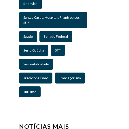
Rodovias
Santas Casas; Hospitais Filantrópicos;
SUS;
Saúde
Senado Federal
Serra Gaúcha
STF
Sustentabilidade
Tradicionalismo
Transaçoriana
Turismo
NOTÍCIAS MAIS