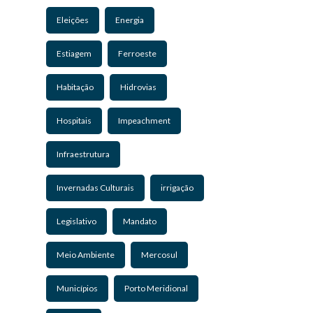
Eleições
Energia
Estiagem
Ferroeste
Habitação
Hidrovias
Hospitais
Impeachment
Infraestrutura
Invernadas Culturais
irrigação
Legislativo
Mandato
Meio Ambiente
Mercosul
Municípios
Porto Meridional