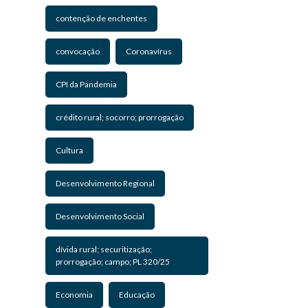
contenção de enchentes
convocação
Coronavírus
CPI da Pandemia
crédito rural; socorro; prorrogação
Cultura
Desenvolvimento Regional
Desenvolvimento Social
dívida rural; securitização;
prorrogação; campo; PL 320/25
Economia
Educação