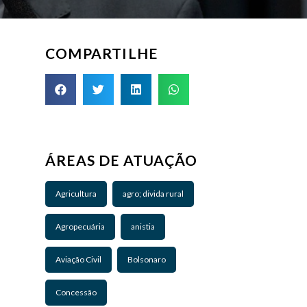
COMPARTILHE
ÁREAS DE ATUAÇÃO
Agricultura
agro; divida rural
Agropecuária
anistia
Aviação Civil
Bolsonaro
Concessão