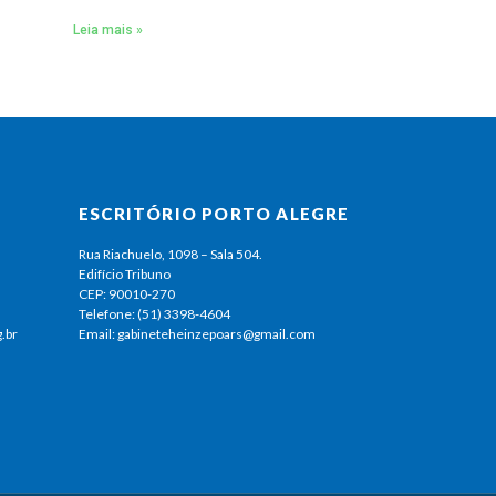
Leia mais »
ESCRITÓRIO PORTO ALEGRE
Rua Riachuelo, 1098 – Sala 504.
Edifício Tribuno
CEP: 90010-270
Telefone: (51) 3398-4604
.br
Email: gabineteheinzepoars@gmail.com