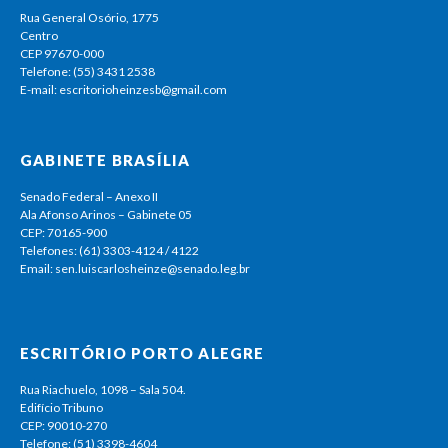
Rua General Osório, 1775
Centro
CEP 97670-000
Telefone: (55) 3431 2538
E-mail: escritorioheinzesb@gmail.com
GABINETE BRASÍLIA
Senado Federal – Anexo II
Ala Afonso Arinos – Gabinete 05
CEP: 70165-900
Telefones: (61) 3303-4124 / 4122
Email: sen.luiscarlosheinze@senado.leg.br
ESCRITÓRIO PORTO ALEGRE
Rua Riachuelo, 1098 – Sala 504.
Edifício Tribuno
CEP: 90010-270
Telefone: (51) 3398-4604