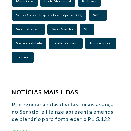
Municípios
Porto Meridional
Rodovias
Santas Casas; Hospitais Filantrópicos; SUS;
Saúde
Senado Federal
Serra Gaúcha
STF
Sustentabilidade
Tradicionalismo
Transaçoriana
Turismo
NOTÍCIAS MAIS LIDAS
Renegociação das dívidas rurais avança
no Senado, e Heinze apresenta emenda
de plenário para fortalecer o PL 5.122
Leia mais »