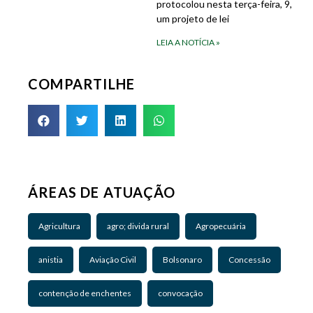
protocolou nesta terça-feira, 9,
um projeto de lei
LEIA A NOTÍCIA »
COMPARTILHE
ÁREAS DE ATUAÇÃO
Agricultura
agro; divida rural
Agropecuária
anistia
Aviação Civil
Bolsonaro
Concessão
contenção de enchentes
convocação