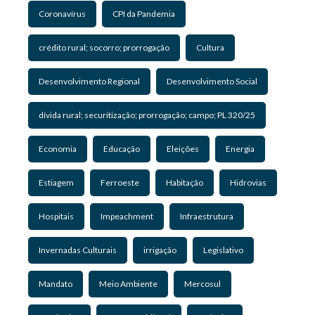
Coronavírus
CPI da Pandemia
crédito rural; socorro; prorrogação
Cultura
Desenvolvimento Regional
Desenvolvimento Social
dívida rural; securitização; prorrogação; campo; PL 320/25
Economia
Educação
Eleições
Energia
Estiagem
Ferroeste
Habitação
Hidrovias
Hospitais
Impeachment
Infraestrutura
Invernadas Culturais
irrigação
Legislativo
Mandato
Meio Ambiente
Mercosul