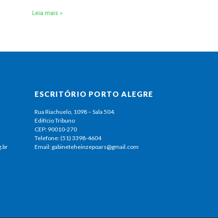
Leia mais »
ESCRITÓRIO PORTO ALEGRE
Rua Riachuelo, 1098 – Sala 504.
Edifício Tribuno
CEP: 90010-270
Telefone: (51) 3398-4604
.br
Email: gabineteheinzepoars@gmail.com