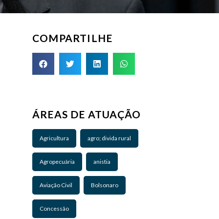
COMPARTILHE
ÁREAS DE ATUAÇÃO
Agricultura
agro; divida rural
Agropecuária
anistia
Aviação Civil
Bolsonaro
Concessão