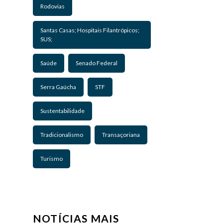
Rodovias
Santas Casas; Hospitais Filantrópicos;
SUS;
Saúde
Senado Federal
Serra Gaúcha
STF
Sustentabilidade
Tradicionalismo
Transaçoriana
Turismo
NOTÍCIAS MAIS