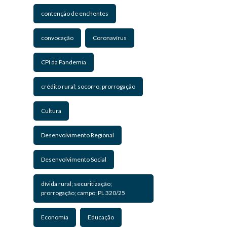
contenção de enchentes
convocação
Coronavírus
CPI da Pandemia
crédito rural; socorro; prorrogação
Cultura
Desenvolvimento Regional
Desenvolvimento Social
dívida rural; securitização;
prorrogação; campo; PL 320/25
Economia
Educação