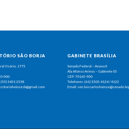
ITÓRIO SÃO BORJA
GABINETE BRASÍLIA
ral Osório, 1775
Senado Federal – Anexo II
Ala Afonso Arinos – Gabinete 05
70-000
CEP: 70165-900
 (55) 3431 2538
Telefones: (61) 3303-4124 / 4122
escritorioheinzesb@gmail.com
Email: sen.luiscarlosheinze@senado.leg