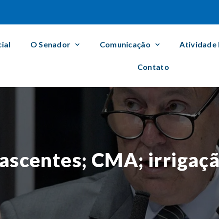
cial
O Senador
Comunicação
Atividade
Contato
ascentes; CMA; irrigaç