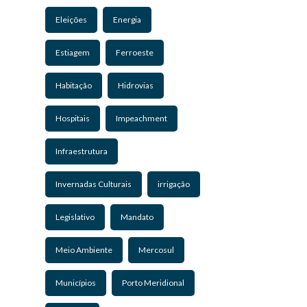
Eleições
Energia
Estiagem
Ferroeste
Habitação
Hidrovias
Hospitais
Impeachment
Infraestrutura
Invernadas Culturais
irrigação
Legislativo
Mandato
Meio Ambiente
Mercosul
Municípios
Porto Meridional