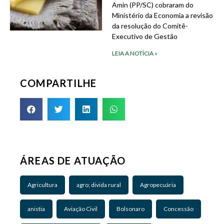
Amin (PP/SC) cobraram do
Ministério da Economia a revisão
da resolução do Comitê-
Executivo de Gestão
LEIA A NOTÍCIA »
COMPARTILHE
ÁREAS DE ATUAÇÃO
Agricultura
agro; divida rural
Agropecuária
anistia
Aviação Civil
Bolsonaro
Concessão