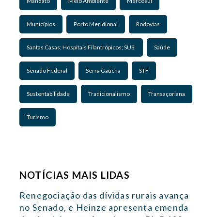
Mandato
Meio Ambiente
Mercosul
Municípios
Porto Meridional
Rodovias
Santas Casas; Hospitais Filantrópicos; SUS;
Saúde
Senado Federal
Serra Gaúcha
STF
Sustentabilidade
Tradicionalismo
Transaçoriana
Turismo
NOTÍCIAS MAIS LIDAS
Renegociação das dívidas rurais avança
no Senado, e Heinze apresenta emenda