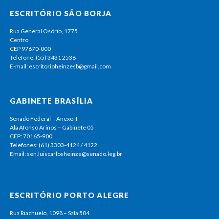
ESCRITÓRIO SÃO BORJA
Rua General Osório, 1775
Centro
CEP 97670-000
Telefone: (55) 3431 2538
E-mail: escritorioheinzesb@gmail.com
GABINETE BRASÍLIA
Senado Federal – Anexo II
Ala Afonso Arinos – Gabinete 05
CEP: 70165-900
Telefones: (61) 3303-4124 / 4122
Email: sen.luiscarlosheinze@senado.leg.br
ESCRITÓRIO PORTO ALEGRE
Rua Riachuelo, 1098 – Sala 504.