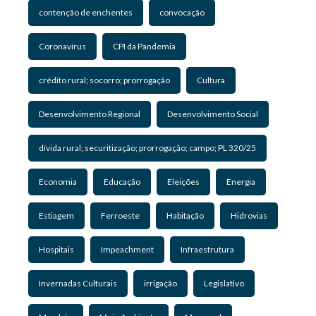
contenção de enchentes
convocação
Coronavírus
CPI da Pandemia
crédito rural; socorro; prorrogação
Cultura
Desenvolvimento Regional
Desenvolvimento Social
dívida rural; securitização; prorrogação; campo; PL 320/25
Economia
Educação
Eleições
Energia
Estiagem
Ferroeste
Habitação
Hidrovias
Hospitais
Impeachment
Infraestrutura
Invernadas Culturais
irrigação
Legislativo