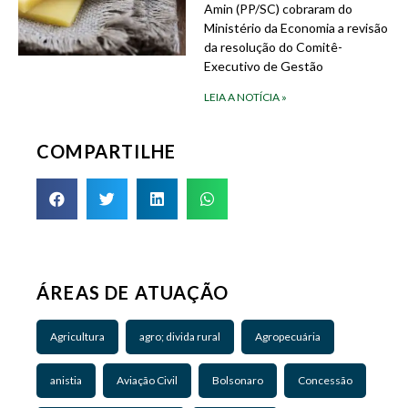
Amin (PP/SC) cobraram do
Ministério da Economia a revisão
da resolução do Comitê-
Executivo de Gestão
LEIA A NOTÍCIA »
COMPARTILHE
ÁREAS DE ATUAÇÃO
Agricultura
agro; divida rural
Agropecuária
anistia
Aviação Civil
Bolsonaro
Concessão