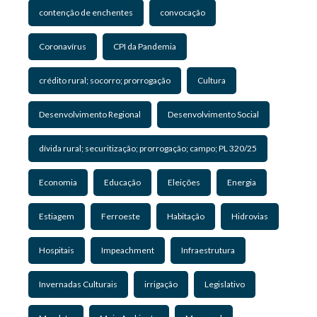
contenção de enchentes
convocação
Coronavírus
CPI da Pandemia
crédito rural; socorro; prorrogação
Cultura
Desenvolvimento Regional
Desenvolvimento Social
dívida rural; securitização; prorrogação; campo; PL 320/25
Economia
Educação
Eleições
Energia
Estiagem
Ferroeste
Habitação
Hidrovias
Hospitais
Impeachment
Infraestrutura
Invernadas Culturais
irrigação
Legislativo