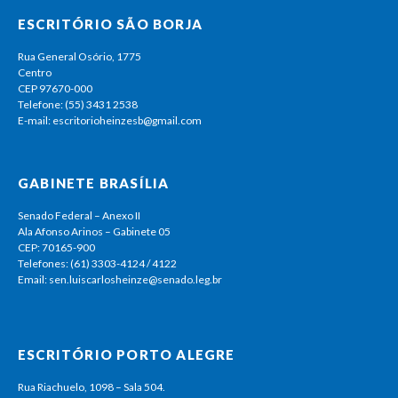
ESCRITÓRIO SÃO BORJA
Rua General Osório, 1775
Centro
CEP 97670-000
Telefone: (55) 3431 2538
E-mail: escritorioheinzesb@gmail.com
GABINETE BRASÍLIA
Senado Federal – Anexo II
Ala Afonso Arinos – Gabinete 05
CEP: 70165-900
Telefones: (61) 3303-4124 / 4122
Email: sen.luiscarlosheinze@senado.leg.br
ESCRITÓRIO PORTO ALEGRE
Rua Riachuelo, 1098 – Sala 504.