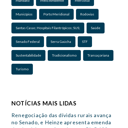
Mandato
Meio Ambiente
Mercosul
Municípios
Porto Meridional
Rodovias
Santas Casas; Hospitais Filantrópicos; SUS;
Saúde
Senado Federal
Serra Gaúcha
STF
Sustentabilidade
Tradicionalismo
Transaçoriana
Turismo
NOTÍCIAS MAIS LIDAS
Renegociação das dívidas rurais avança
no Senado, e Heinze apresenta emenda