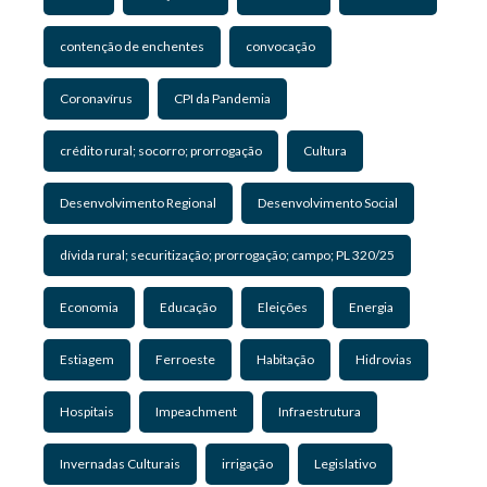
contenção de enchentes
convocação
Coronavírus
CPI da Pandemia
crédito rural; socorro; prorrogação
Cultura
Desenvolvimento Regional
Desenvolvimento Social
dívida rural; securitização; prorrogação; campo; PL 320/25
Economia
Educação
Eleições
Energia
Estiagem
Ferroeste
Habitação
Hidrovias
Hospitais
Impeachment
Infraestrutura
Invernadas Culturais
irrigação
Legislativo