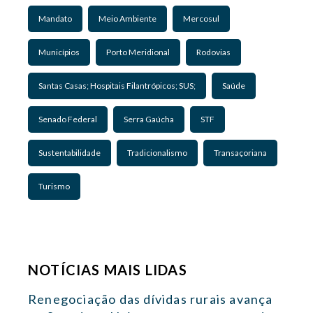
Mandato
Meio Ambiente
Mercosul
Municípios
Porto Meridional
Rodovias
Santas Casas; Hospitais Filantrópicos; SUS;
Saúde
Senado Federal
Serra Gaúcha
STF
Sustentabilidade
Tradicionalismo
Transaçoriana
Turismo
NOTÍCIAS MAIS LIDAS
Renegociação das dívidas rurais avança