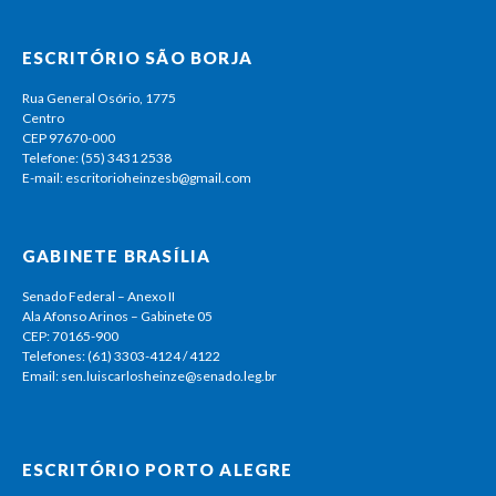
ESCRITÓRIO SÃO BORJA
Rua General Osório, 1775
Centro
CEP 97670-000
Telefone: (55) 3431 2538
E-mail: escritorioheinzesb@gmail.com
GABINETE BRASÍLIA
Senado Federal – Anexo II
Ala Afonso Arinos – Gabinete 05
CEP: 70165-900
Telefones: (61) 3303-4124 / 4122
Email: sen.luiscarlosheinze@senado.leg.br
ESCRITÓRIO PORTO ALEGRE