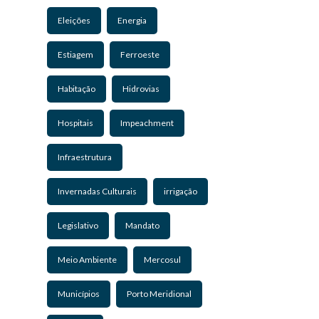
Eleições
Energia
Estiagem
Ferroeste
Habitação
Hidrovias
Hospitais
Impeachment
Infraestrutura
Invernadas Culturais
irrigação
Legislativo
Mandato
Meio Ambiente
Mercosul
Municípios
Porto Meridional