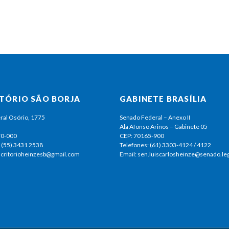
ITÓRIO SÃO BORJA
GABINETE BRASÍLIA
ral Osório, 1775
Senado Federal – Anexo II
Ala Afonso Arinos – Gabinete 05
70-000
CEP: 70165-900
 (55) 3431 2538
Telefones: (61) 3303-4124 / 4122
escritorioheinzesb@gmail.com
Email: sen.luiscarlosheinze@senado.leg