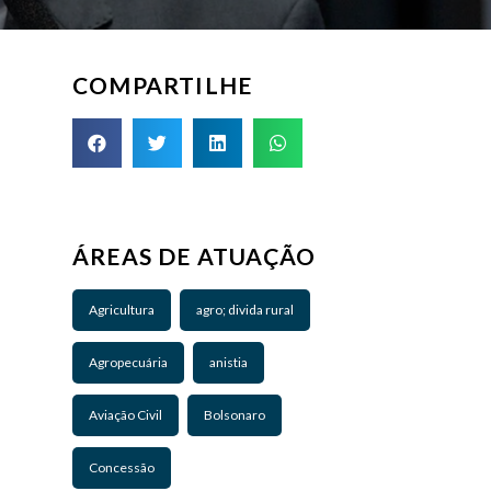
COMPARTILHE
ÁREAS DE ATUAÇÃO
Agricultura
agro; divida rural
Agropecuária
anistia
Aviação Civil
Bolsonaro
Concessão