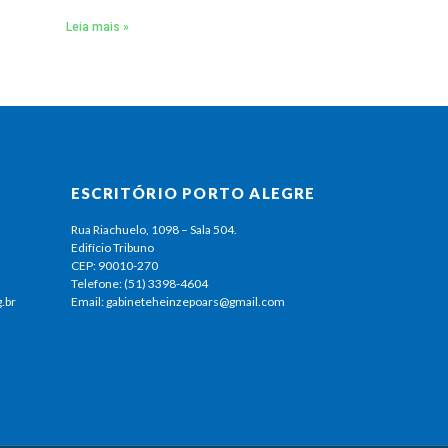
Leia mais »
ESCRITÓRIO PORTO ALEGRE
Rua Riachuelo, 1098 – Sala 504.
Edifício Tribuno
CEP: 90010-270
Telefone: (51) 3398-4604
.br
Email: gabineteheinzepoars@gmail.com