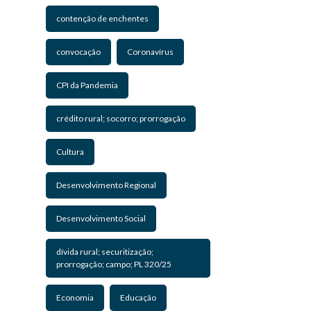
contenção de enchentes
convocação
Coronavírus
CPI da Pandemia
crédito rural; socorro; prorrogação
Cultura
Desenvolvimento Regional
Desenvolvimento Social
dívida rural; securitização;
prorrogação; campo; PL 320/25
Economia
Educação