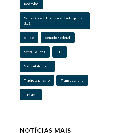
Rodovias
Santas Casas; Hospitais Filantrópicos;
SUS;
Saúde
Senado Federal
Serra Gaúcha
STF
Sustentabilidade
Tradicionalismo
Transaçoriana
Turismo
NOTÍCIAS MAIS