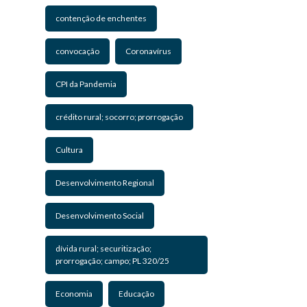
contenção de enchentes
convocação
Coronavírus
CPI da Pandemia
crédito rural; socorro; prorrogação
Cultura
Desenvolvimento Regional
Desenvolvimento Social
dívida rural; securitização;
prorrogação; campo; PL 320/25
Economia
Educação