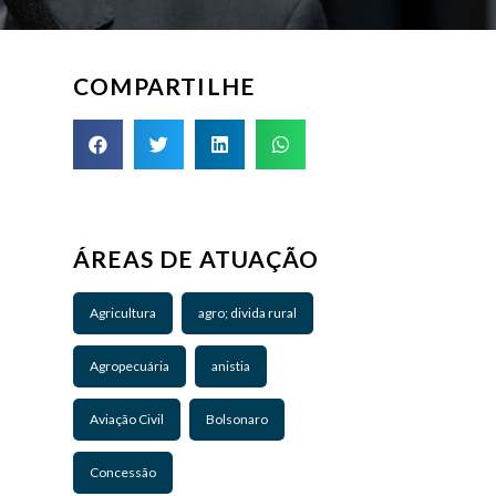
COMPARTILHE
ÁREAS DE ATUAÇÃO
Agricultura
agro; divida rural
Agropecuária
anistia
Aviação Civil
Bolsonaro
Concessão