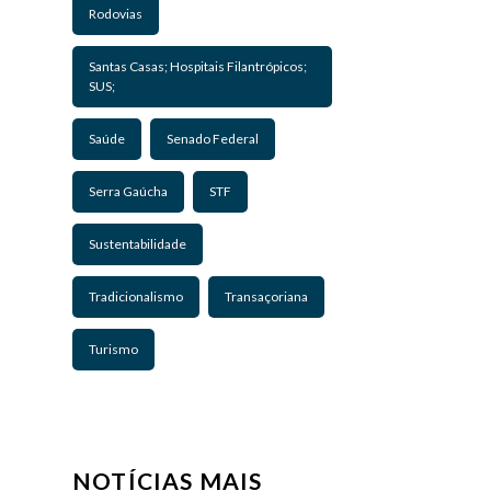
Rodovias
Santas Casas; Hospitais Filantrópicos;
SUS;
Saúde
Senado Federal
Serra Gaúcha
STF
Sustentabilidade
Tradicionalismo
Transaçoriana
Turismo
NOTÍCIAS MAIS