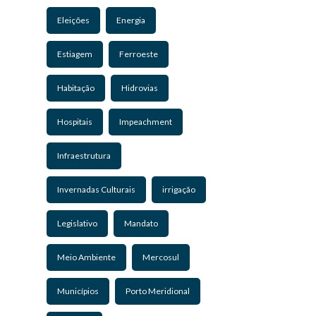
Eleições
Energia
Estiagem
Ferroeste
Habitação
Hidrovias
Hospitais
Impeachment
Infraestrutura
Invernadas Culturais
irrigação
Legislativo
Mandato
Meio Ambiente
Mercosul
Municípios
Porto Meridional