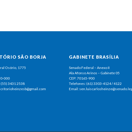
ITÓRIO SÃO BORJA
GABINETE BRASÍLIA
ral Osório, 1775
Senado Federal – Anexo II
Ala Afonso Arinos – Gabinete 05
70-000
CEP: 70165-900
 (55) 3431 2538
Telefones: (61) 3303-4124 / 4122
escritorioheinzesb@gmail.com
Email: sen.luiscarlosheinze@senado.leg