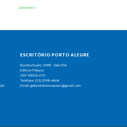
Leia mais »
ESCRITÓRIO PORTO ALEGRE
Rua Riachuelo, 1098 – Sala 504.
Edifício Tribuno
CEP: 90010-270
Telefone: (51) 3398-4604
.br
Email: gabineteheinzepoars@gmail.com