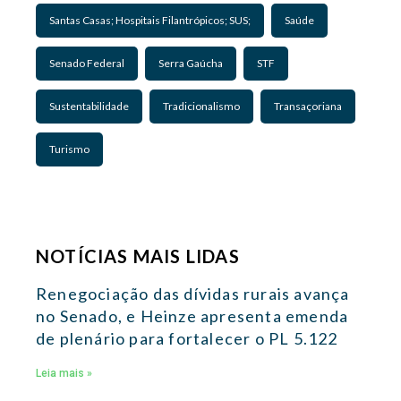
Santas Casas; Hospitais Filantrópicos; SUS;
Saúde
Senado Federal
Serra Gaúcha
STF
Sustentabilidade
Tradicionalismo
Transaçoriana
Turismo
NOTÍCIAS MAIS LIDAS
Renegociação das dívidas rurais avança
no Senado, e Heinze apresenta emenda
de plenário para fortalecer o PL 5.122
Leia mais »