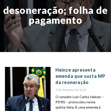
desoneração; folha de
pagamento
Heinze apresenta
emenda que susta MP
da reoneração
9 de fevereiro de 2024
O senador Luis Carlos Heinze –
PP/RS – protocolou nesta
quinta-feira, 8, uma emenda à