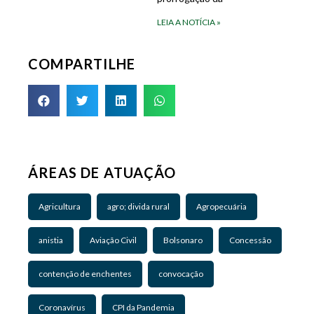
LEIA A NOTÍCIA »
COMPARTILHE
ÁREAS DE ATUAÇÃO
Agricultura
agro; divida rural
Agropecuária
anistia
Aviação Civil
Bolsonaro
Concessão
contenção de enchentes
convocação
Coronavírus
CPI da Pandemia