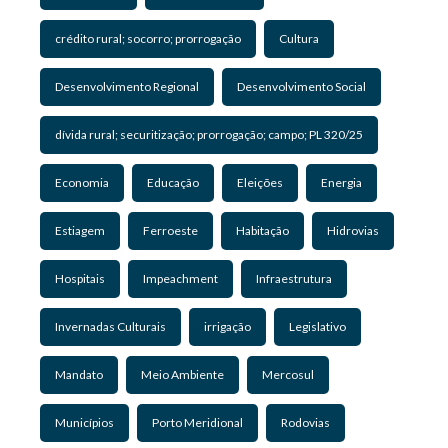
crédito rural; socorro; prorrogação
Cultura
Desenvolvimento Regional
Desenvolvimento Social
dívida rural; securitização; prorrogação; campo; PL 320/25
Economia
Educação
Eleições
Energia
Estiagem
Ferroeste
Habitação
Hidrovias
Hospitais
Impeachment
Infraestrutura
Invernadas Culturais
irrigação
Legislativo
Mandato
Meio Ambiente
Mercosul
Municípios
Porto Meridional
Rodovias