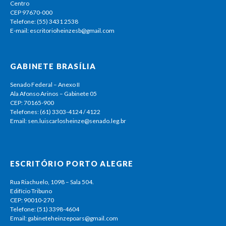
Centro
CEP 97670-000
Telefone: (55) 3431 2538
E-mail: escritorioheinzesb@gmail.com
GABINETE BRASÍLIA
Senado Federal – Anexo II
Ala Afonso Arinos – Gabinete 05
CEP: 70165-900
Telefones: (61) 3303-4124 / 4122
Email: sen.luiscarlosheinze@senado.leg.br
ESCRITÓRIO PORTO ALEGRE
Rua Riachuelo, 1098 – Sala 504.
Edifício Tribuno
CEP: 90010-270
Telefone: (51) 3398-4604
Email: gabineteheinzepoars@gmail.com