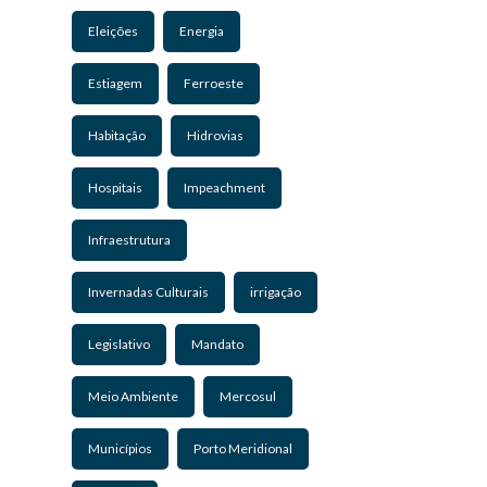
Eleições
Energia
Estiagem
Ferroeste
Habitação
Hidrovias
Hospitais
Impeachment
Infraestrutura
Invernadas Culturais
irrigação
Legislativo
Mandato
Meio Ambiente
Mercosul
Municípios
Porto Meridional