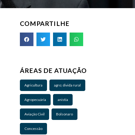
COMPARTILHE
ÁREAS DE ATUAÇÃO
Agricultura
agro; divida rural
Agropecuária
anistia
Aviação Civil
Bolsonaro
Concessão