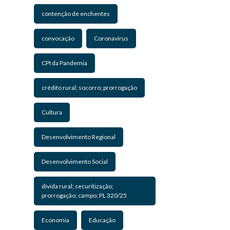
contenção de enchentes
convocação
Coronavírus
CPI da Pandemia
crédito rural; socorro; prorrogação
Cultura
Desenvolvimento Regional
Desenvolvimento Social
dívida rural; securitização;
prorrogação; campo; PL 320/25
Economia
Educação