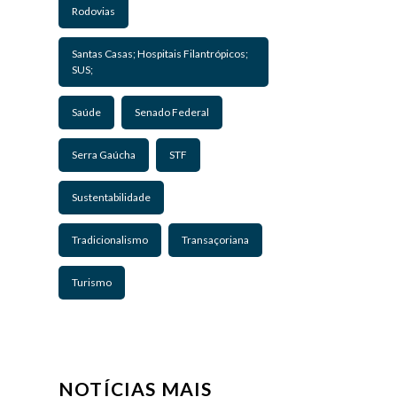
Rodovias
Santas Casas; Hospitais Filantrópicos;
SUS;
Saúde
Senado Federal
Serra Gaúcha
STF
Sustentabilidade
Tradicionalismo
Transaçoriana
Turismo
NOTÍCIAS MAIS