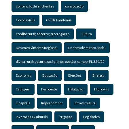
contenção de enchentes
convocação
Coronavírus
CPI da Pandemia
crédito rural; socorro; prorrogação
Cultura
Desenvolvimento Regional
Desenvolvimento Social
dívida rural; securitização; prorrogação; campo; PL 320/25
Economia
Educação
Eleições
Energia
Estiagem
Ferroeste
Habitação
Hidrovias
Hospitais
Impeachment
Infraestrutura
Invernadas Culturais
irrigação
Legislativo