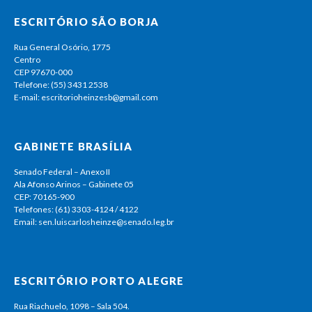
ESCRITÓRIO SÃO BORJA
Rua General Osório, 1775
Centro
CEP 97670-000
Telefone: (55) 3431 2538
E-mail: escritorioheinzesb@gmail.com
GABINETE BRASÍLIA
Senado Federal – Anexo II
Ala Afonso Arinos – Gabinete 05
CEP: 70165-900
Telefones: (61) 3303-4124 / 4122
Email: sen.luiscarlosheinze@senado.leg.br
ESCRITÓRIO PORTO ALEGRE
Rua Riachuelo, 1098 – Sala 504.