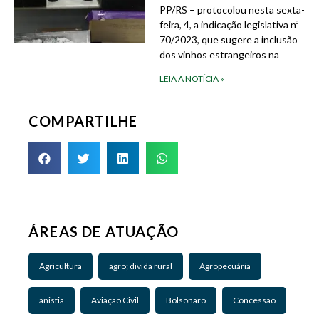
PP/RS – protocolou nesta sexta-
feira, 4, a indicação legislativa nº
70/2023, que sugere a inclusão
dos vinhos estrangeiros na
LEIA A NOTÍCIA »
COMPARTILHE
ÁREAS DE ATUAÇÃO
Agricultura
agro; divida rural
Agropecuária
anistia
Aviação Civil
Bolsonaro
Concessão