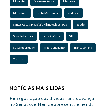
Mandato
Meio Ambiente
Mercosul
Municípios
Porto Meridional
Rodovias
Santas Casas; Hospitais Filantrópicos; SUS;
Saúde
Senado Federal
Serra Gaúcha
STF
Sustentabilidade
Tradicionalismo
Transaçoriana
Turismo
NOTÍCIAS MAIS LIDAS
Renegociação das dívidas rurais avança
no Senado, e Heinze apresenta emenda