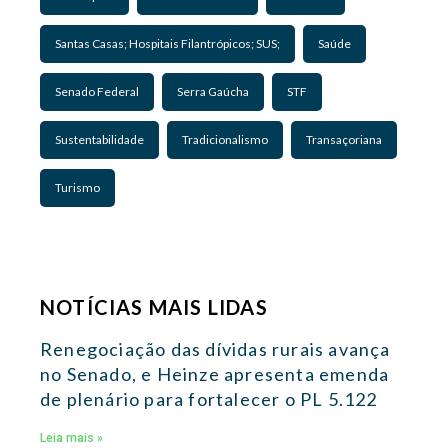
Santas Casas; Hospitais Filantrópicos; SUS;
Saúde
Senado Federal
Serra Gaúcha
STF
Sustentabilidade
Tradicionalismo
Transaçoriana
Turismo
NOTÍCIAS MAIS LIDAS
Renegociação das dívidas rurais avança
no Senado, e Heinze apresenta emenda
de plenário para fortalecer o PL 5.122
Leia mais »