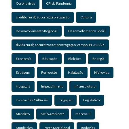
Coronavírus
CPI da Pandemia
crédito rural; socorro; prorrogação
Cultura
Desenvolvimento Regional
Desenvolvimento Social
dívida rural; securitização; prorrogação; campo; PL 320/25
Economia
Educação
Eleições
Energia
Estiagem
Ferroeste
Habitação
Hidrovias
Hospitais
Impeachment
Infraestrutura
Invernadas Culturais
irrigação
Legislativo
Mandato
Meio Ambiente
Mercosul
Municípios
Porto Meridional
Rodovias