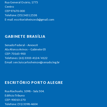
Rua General Osório, 1775
Centro
CEP 97670-000
Telefone: (55) 3431 2538
E-mail: escritorioheinzesb@gmail.com
GABINETE BRASÍLIA
Senado Federal – Anexo II
Ala Afonso Arinos – Gabinete 05
CEP: 70165-900
Telefones: (61) 3303-4124 / 4122
Email: sen.luiscarlosheinze@senado.leg.br
ESCRITÓRIO PORTO ALEGRE
Rua Riachuelo, 1098 – Sala 504.
Edifício Tribuno
CEP: 90010-270
Telefone: (51) 3398-4604