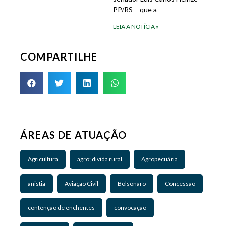
PP/RS – que a
LEIA A NOTÍCIA »
COMPARTILHE
ÁREAS DE ATUAÇÃO
Agricultura
agro; divida rural
Agropecuária
anistia
Aviação Civil
Bolsonaro
Concessão
contenção de enchentes
convocação