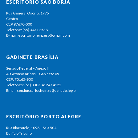
ESCRITÓRIO SÃO BORJA
Rua General Osório, 1775
Centro
CEP 97670-000
Telefone: (55) 3431 2538
E-mail: escritorioheinzesb@gmail.com
GABINETE BRASÍLIA
Senado Federal – Anexo II
Ala Afonso Arinos – Gabinete 05
CEP: 70165-900
Telefones: (61) 3303-4124 / 4122
Email: sen.luiscarlosheinze@senado.leg.br
ESCRITÓRIO PORTO ALEGRE
Rua Riachuelo, 1098 – Sala 504.
Edifício Tribuno