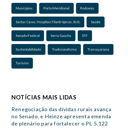
Municípios
Porto Meridional
Rodovias
Santas Casas; Hospitais Filantrópicos; SUS;
Saúde
Senado Federal
Serra Gaúcha
STF
Sustentabilidade
Tradicionalismo
Transaçoriana
Turismo
NOTÍCIAS MAIS LIDAS
Renegociação das dívidas rurais avança
no Senado, e Heinze apresenta emenda
de plenário para fortalecer o PL 5.122