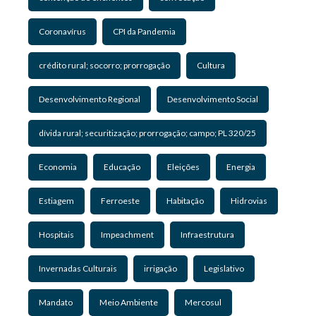
Coronavírus
CPI da Pandemia
crédito rural; socorro; prorrogação
Cultura
Desenvolvimento Regional
Desenvolvimento Social
dívida rural; securitização; prorrogação; campo; PL 320/25
Economia
Educação
Eleições
Energia
Estiagem
Ferroeste
Habitação
Hidrovias
Hospitais
Impeachment
Infraestrutura
Invernadas Culturais
irrigação
Legislativo
Mandato
Meio Ambiente
Mercosul