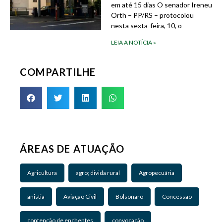
em até 15 dias O senador Ireneu
Orth – PP/RS – protocolou
nesta sexta-feira, 10, o
LEIA A NOTÍCIA »
COMPARTILHE
ÁREAS DE ATUAÇÃO
Agricultura
agro; divida rural
Agropecuária
anistia
Aviação Civil
Bolsonaro
Concessão
contenção de enchentes
convocação