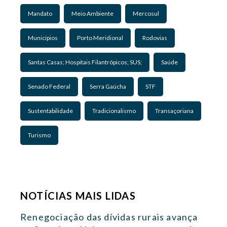
Mandato
Meio Ambiente
Mercosul
Municípios
Porto Meridional
Rodovias
Santas Casas; Hospitais Filantrópicos; SUS;
Saúde
Senado Federal
Serra Gaúcha
STF
Sustentabilidade
Tradicionalismo
Transaçoriana
Turismo
NOTÍCIAS MAIS LIDAS
Renegociação das dívidas rurais avança