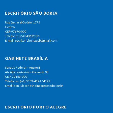
ESCRITÓRIO SÃO BORJA
Rua General Osório, 1775
Centro
CEP 97670-000
Telefone: (55) 3431 2538
E-mail: escritorioheinzesb@gmail.com
GABINETE BRASÍLIA
Senado Federal – Anexo II
Ala Afonso Arinos – Gabinete 05
CEP: 70165-900
Telefones: (61) 3303-4124 / 4122
Email: sen.luiscarlosheinze@senado.leg.br
ESCRITÓRIO PORTO ALEGRE