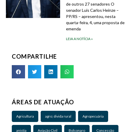
de outros 27 senadores O
senador Luis Carlos Heinze –
PP/RS – apresentou, nesta
quarta-feira, 4, uma proposta de
emenda
LEIA A NOTÍCIA »
COMPARTILHE
ÁREAS DE ATUAÇÃO
Agricultura
agro; divida rural
Agropecuária
anistia
Aviação Civil
Bolsonaro
Concessão