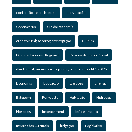
contenção de enchentes
convocação
Coronavírus
CPI da Pandemia
crédito rural; socorro; prorrogação
Cultura
Desenvolvimento Regional
Desenvolvimento Social
dívida rural; securitização; prorrogação; campo; PL 320/25
Economia
Educação
Eleições
Energia
Estiagem
Ferroeste
Habitação
Hidrovias
Hospitais
Impeachment
Infraestrutura
Invernadas Culturais
irrigação
Legislativo