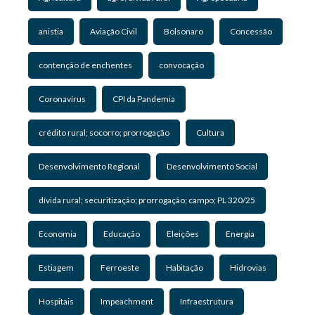
anistia
Aviação Civil
Bolsonaro
Concessão
contenção de enchentes
convocação
Coronavírus
CPI da Pandemia
crédito rural; socorro; prorrogação
Cultura
Desenvolvimento Regional
Desenvolvimento Social
dívida rural; securitização; prorrogação; campo; PL 320/25
Economia
Educação
Eleições
Energia
Estiagem
Ferroeste
Habitação
Hidrovias
Hospitais
Impeachment
Infraestrutura