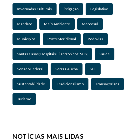
Invernadas Culturais
irrigação
Legislativo
Mandato
Meio Ambiente
Mercosul
Municípios
Porto Meridional
Rodovias
Santas Casas; Hospitais Filantrópicos; SUS;
Saúde
Senado Federal
Serra Gaúcha
STF
Sustentabilidade
Tradicionalismo
Transaçoriana
Turismo
NOTÍCIAS MAIS LIDAS