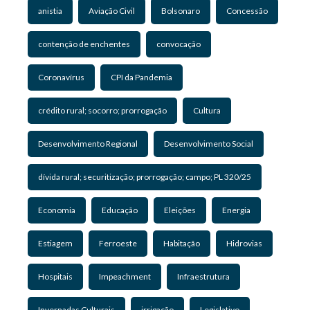
anistia
Aviação Civil
Bolsonaro
Concessão
contenção de enchentes
convocação
Coronavírus
CPI da Pandemia
crédito rural; socorro; prorrogação
Cultura
Desenvolvimento Regional
Desenvolvimento Social
dívida rural; securitização; prorrogação; campo; PL 320/25
Economia
Educação
Eleições
Energia
Estiagem
Ferroeste
Habitação
Hidrovias
Hospitais
Impeachment
Infraestrutura
Invernadas Culturais
irrigação
Legislativo