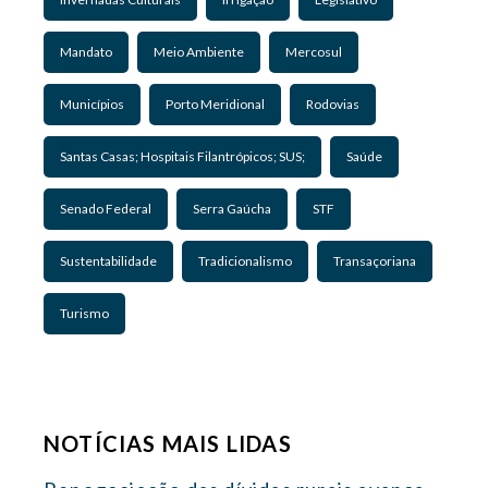
Mandato
Meio Ambiente
Mercosul
Municípios
Porto Meridional
Rodovias
Santas Casas; Hospitais Filantrópicos; SUS;
Saúde
Senado Federal
Serra Gaúcha
STF
Sustentabilidade
Tradicionalismo
Transaçoriana
Turismo
NOTÍCIAS MAIS LIDAS