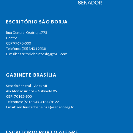
ESCRITÓRIO SÃO BORJA
Rua General Osório, 1775
Centro
CEP 97670-000
Telefone: (55) 3431 2538
E-mail: escritorioheinzesb@gmail.com
GABINETE BRASÍLIA
Senado Federal – Anexo II
Ala Afonso Arinos – Gabinete 05
CEP: 70165-900
Telefones: (61) 3303-4124 / 4122
Email: sen.luiscarlosheinze@senado.leg.br
ESCRITÓRIO PORTO ALEGRE