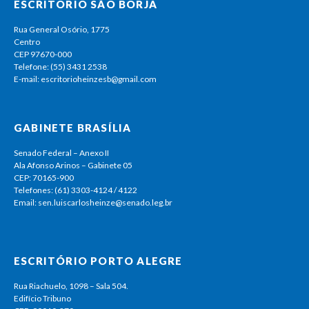
ESCRITÓRIO SÃO BORJA
Rua General Osório, 1775
Centro
CEP 97670-000
Telefone: (55) 3431 2538
E-mail: escritorioheinzesb@gmail.com
GABINETE BRASÍLIA
Senado Federal – Anexo II
Ala Afonso Arinos – Gabinete 05
CEP: 70165-900
Telefones: (61) 3303-4124 / 4122
Email: sen.luiscarlosheinze@senado.leg.br
ESCRITÓRIO PORTO ALEGRE
Rua Riachuelo, 1098 – Sala 504.
Edifício Tribuno