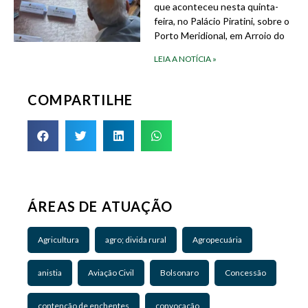
que aconteceu nesta quinta-
feira, no Palácio Piratini, sobre o
Porto Meridional, em Arroio do
LEIA A NOTÍCIA »
COMPARTILHE
ÁREAS DE ATUAÇÃO
Agricultura
agro; divida rural
Agropecuária
anistia
Aviação Civil
Bolsonaro
Concessão
contenção de enchentes
convocação