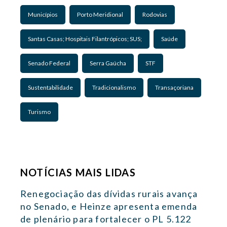
Municípios
Porto Meridional
Rodovias
Santas Casas; Hospitais Filantrópicos; SUS;
Saúde
Senado Federal
Serra Gaúcha
STF
Sustentabilidade
Tradicionalismo
Transaçoriana
Turismo
NOTÍCIAS MAIS LIDAS
Renegociação das dívidas rurais avança
no Senado, e Heinze apresenta emenda
de plenário para fortalecer o PL 5.122