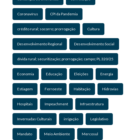
Coronavírus
CPI da Pandemia
crédito rural; socorro; prorrogação
Cultura
Desenvolvimento Regional
Desenvolvimento Social
dívida rural; securitização; prorrogação; campo; PL 320/25
Economia
Educação
Eleições
Energia
Estiagem
Ferroeste
Habitação
Hidrovias
Hospitais
Impeachment
Infraestrutura
Invernadas Culturais
irrigação
Legislativo
Mandato
Meio Ambiente
Mercosul