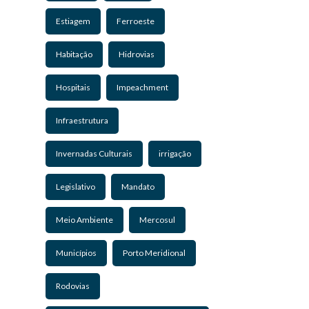
Estiagem
Ferroeste
Habitação
Hidrovias
Hospitais
Impeachment
Infraestrutura
Invernadas Culturais
irrigação
Legislativo
Mandato
Meio Ambiente
Mercosul
Municípios
Porto Meridional
Rodovias