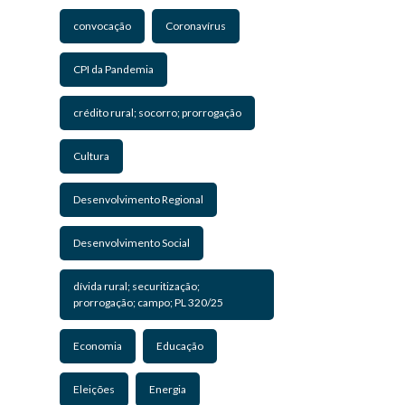
convocação
Coronavírus
CPI da Pandemia
crédito rural; socorro; prorrogação
Cultura
Desenvolvimento Regional
Desenvolvimento Social
dívida rural; securitização;
prorrogação; campo; PL 320/25
Economia
Educação
Eleições
Energia