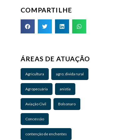
COMPARTILHE
ÁREAS DE ATUAÇÃO
Agricultura
agro; divida rural
Agropecuária
anistia
Aviação Civil
Bolsonaro
Concessão
contenção de enchentes