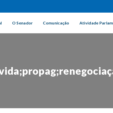
al
O Senador
Comunicação
Atividade Parla
vida;propag;renegocia