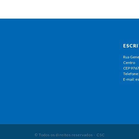
ESCR
Rua Gene
Centro
CEP 976
Telefone:
E-mail: 
© Todos os direitos reservados - CSC