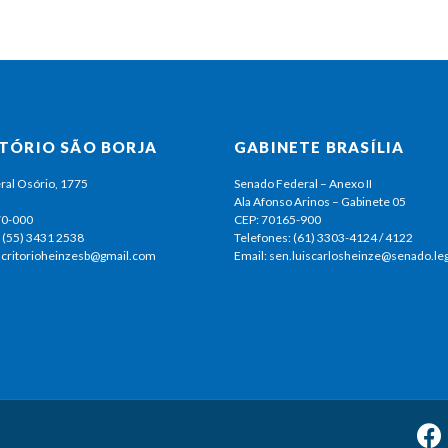
ITÓRIO SÃO BORJA
GABINETE BRASÍLIA
ral Osório, 1775
Senado Federal – Anexo II
Ala Afonso Arinos – Gabinete 05
70-000
CEP: 70165-900
 (55) 3431 2538
Telefones: (61) 3303-4124 / 4122
escritorioheinzesb@gmail.com
Email: sen.luiscarlosheinze@senado.leg