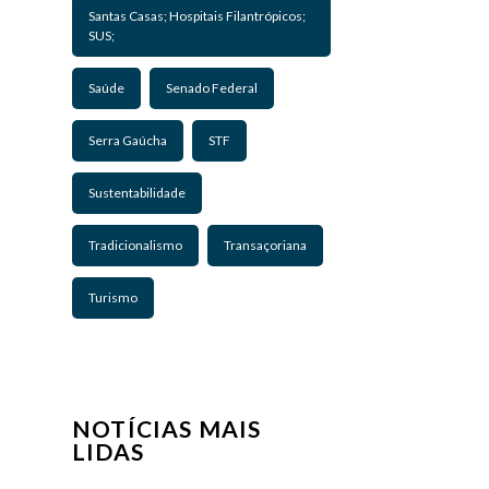
Santas Casas; Hospitais Filantrópicos;
SUS;
Saúde
Senado Federal
Serra Gaúcha
STF
Sustentabilidade
Tradicionalismo
Transaçoriana
Turismo
NOTÍCIAS MAIS
LIDAS