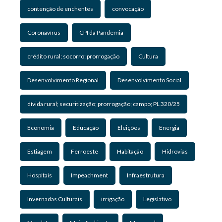
contenção de enchentes
convocação
Coronavírus
CPI da Pandemia
crédito rural; socorro; prorrogação
Cultura
Desenvolvimento Regional
Desenvolvimento Social
dívida rural; securitização; prorrogação; campo; PL 320/25
Economia
Educação
Eleições
Energia
Estiagem
Ferroeste
Habitação
Hidrovias
Hospitais
Impeachment
Infraestrutura
Invernadas Culturais
irrigação
Legislativo