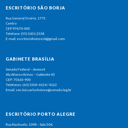
ESCRITÓRIO SÃO BORJA
Rua General Osório, 1775
Centro
CEP 97670-000
Telefone: (55) 3431 2538
E-mail: escritorioheinzesb@gmail.com
GABINETE BRASÍLIA
Senado Federal – Anexo II
Ala Afonso Arinos – Gabinete 05
CEP: 70165-900
Telefones: (61) 3303-4124 / 4122
Email: sen.luiscarlosheinze@senado.leg.br
ESCRITÓRIO PORTO ALEGRE
Rua Riachuelo, 1098 – Sala 504.