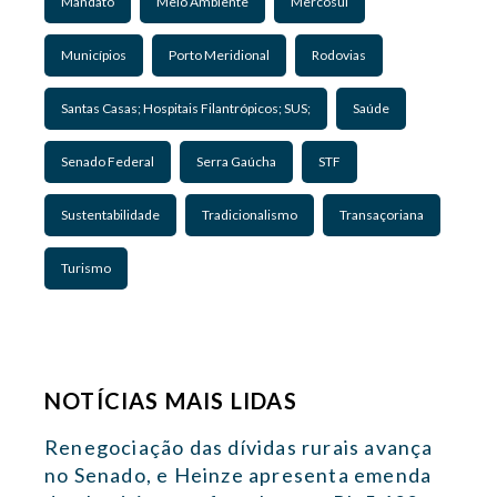
Mandato
Meio Ambiente
Mercosul
Municípios
Porto Meridional
Rodovias
Santas Casas; Hospitais Filantrópicos; SUS;
Saúde
Senado Federal
Serra Gaúcha
STF
Sustentabilidade
Tradicionalismo
Transaçoriana
Turismo
NOTÍCIAS MAIS LIDAS
Renegociação das dívidas rurais avança
no Senado, e Heinze apresenta emenda