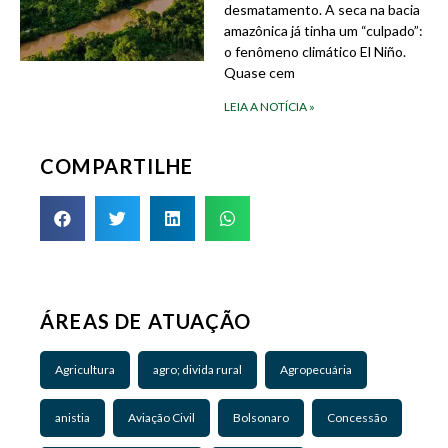
desmatamento. A seca na bacia
amazônica já tinha um “culpado”:
o fenômeno climático El Niño.
Quase cem
LEIA A NOTÍCIA »
COMPARTILHE
ÁREAS DE ATUAÇÃO
Agricultura
agro; divida rural
Agropecuária
anistia
Aviação Civil
Bolsonaro
Concessão