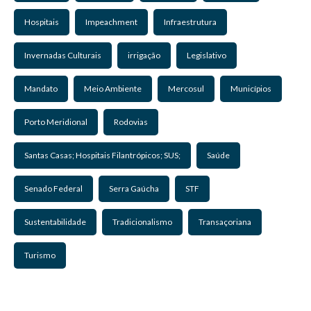
Hospitais
Impeachment
Infraestrutura
Invernadas Culturais
irrigação
Legislativo
Mandato
Meio Ambiente
Mercosul
Municípios
Porto Meridional
Rodovias
Santas Casas; Hospitais Filantrópicos; SUS;
Saúde
Senado Federal
Serra Gaúcha
STF
Sustentabilidade
Tradicionalismo
Transaçoriana
Turismo