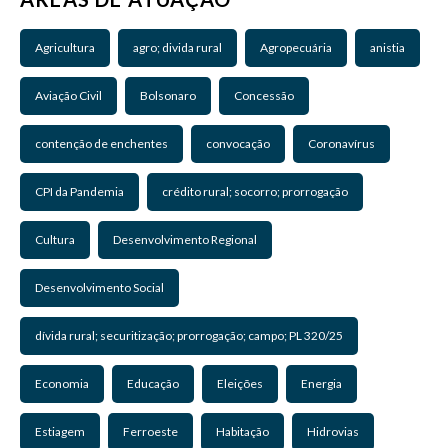
Agricultura
agro; divida rural
Agropecuária
anistia
Aviação Civil
Bolsonaro
Concessão
contenção de enchentes
convocação
Coronavírus
CPI da Pandemia
crédito rural; socorro; prorrogação
Cultura
Desenvolvimento Regional
Desenvolvimento Social
dívida rural; securitização; prorrogação; campo; PL 320/25
Economia
Educação
Eleições
Energia
Estiagem
Ferroeste
Habitação
Hidrovias