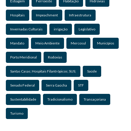
Estiagem
Ferroeste
Habitação
Hidrovias
Hospitais
Impeachment
Infraestrutura
Invernadas Culturais
irrigação
Legislativo
Mandato
Meio Ambiente
Mercosul
Municípios
Porto Meridional
Rodovias
Santas Casas; Hospitais Filantrópicos; SUS;
Saúde
Senado Federal
Serra Gaúcha
STF
Sustentabilidade
Tradicionalismo
Transaçoriana
Turismo