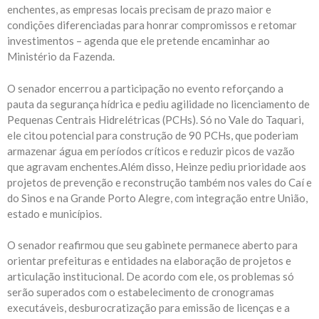
enchentes, as empresas locais precisam de prazo maior e
condições diferenciadas para honrar compromissos e retomar
investimentos – agenda que ele pretende encaminhar ao
Ministério da Fazenda.
O senador encerrou a participação no evento reforçando a
pauta da segurança hídrica e pediu agilidade no licenciamento de
Pequenas Centrais Hidrelétricas (PCHs). Só no Vale do Taquari,
ele citou potencial para construção de 90 PCHs, que poderiam
armazenar água em períodos críticos e reduzir picos de vazão
que agravam enchentes.
Além disso, Heinze pediu prioridade aos
projetos de prevenção e reconstrução também nos vales do Caí e
do Sinos e na Grande Porto Alegre, com integração entre União,
estado e municípios.
O senador reafirmou que seu gabinete permanece aberto para
orientar prefeituras e entidades na elaboração de projetos e
articulação institucional. De acordo com ele,
os
problemas
só
ser
ão
superados com o estabelecimento de
cronogramas
executáveis,
desburocratização para emissão de licenças
e
a