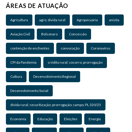
ÁREAS DE ATUAÇÃO
Agricultura
agro; divida rural
Agropecuária
anistia
Aviação Civil
Bolsonaro
Concessão
contenção de enchentes
convocação
Coronavírus
CPI da Pandemia
crédito rural; socorro; prorrogação
Cultura
Desenvolvimento Regional
Desenvolvimento Social
dívida rural; securitização; prorrogação; campo; PL 320/25
Economia
Educação
Eleições
Energia