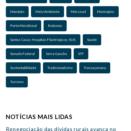
Mandato
Meio Ambiente
Mercosul
Municípios
Porto Meridional
Rodovias
Santas Casas; Hospitais Filantrópicos; SUS;
Saúde
Senado Federal
Serra Gaúcha
STF
Sustentabilidade
Tradicionalismo
Transaçoriana
Turismo
NOTÍCIAS MAIS LIDAS
Renegociação das dívidas rurais avança no