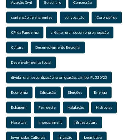
Aviação Civil
Bolsonaro
Concessão
contenção de enchentes
convocação
Coronavírus
CPI da Pandemia
crédito rural; socorro; prorrogação
Cultura
Desenvolvimento Regional
Desenvolvimento Social
dívida rural; securitização; prorrogação; campo; PL 320/25
Economia
Educação
Eleições
Energia
Estiagem
Ferroeste
Habitação
Hidrovias
Hospitais
Impeachment
Infraestrutura
Invernadas Culturais
irrigação
Legislativo