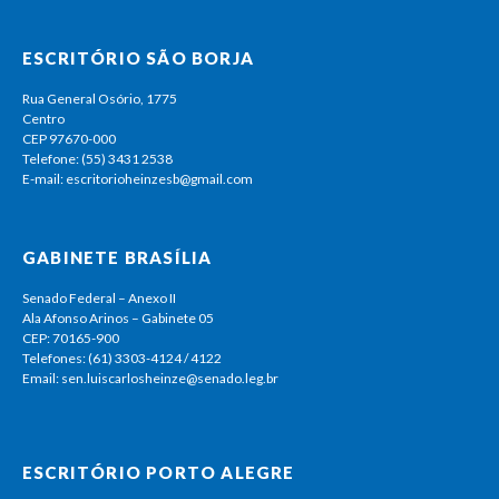
ESCRITÓRIO SÃO BORJA
Rua General Osório, 1775
Centro
CEP 97670-000
Telefone: (55) 3431 2538
E-mail: escritorioheinzesb@gmail.com
GABINETE BRASÍLIA
Senado Federal – Anexo II
Ala Afonso Arinos – Gabinete 05
CEP: 70165-900
Telefones: (61) 3303-4124 / 4122
Email: sen.luiscarlosheinze@senado.leg.br
ESCRITÓRIO PORTO ALEGRE