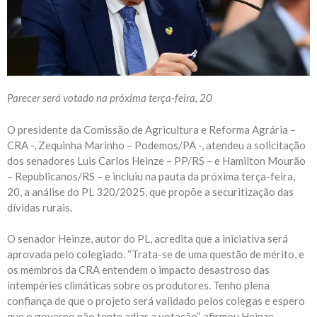
Parecer será votado na próxima terça-feira, 20
O presidente da Comissão de Agricultura e Reforma Agrária –
CRA -, Zequinha Marinho – Podemos/PA -, atendeu a solicitação
dos senadores Luis Carlos Heinze – PP/RS – e Hamilton Mourão
– Republicanos/RS – e incluiu na pauta da próxima terça-feira,
20, a análise do PL 320/2025, que propõe a securitização das
dívidas rurais.
O senador Heinze, autor do PL, acredita que a iniciativa será
aprovada pelo colegiado. “Trata-se de uma questão de mérito, e
os membros da CRA entendem o impacto desastroso das
intempéries climáticas sobre os produtores. Tenho plena
confiança de que o projeto será validado pelos colegas e espero
que o governo não tente adiar a votação”, afirmou Heinze.