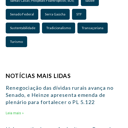
Santas Casas; Hospitais Filantrópicos; SUS;
Saúde
Senado Federal
Serra Gaúcha
STF
Sustentabilidade
Tradicionalismo
Transaçoriana
Turismo
NOTÍCIAS MAIS LIDAS
Renegociação das dívidas rurais avança no
Senado, e Heinze apresenta emenda de
plenário para fortalecer o PL 5.122
Leia mais »