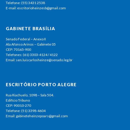
Telefone: (55) 3431 2538
E-mail: escritorioheinzesb@gmail.com
GABINETE BRASÍLIA
Senado Federal – Anexo II
Ala Afonso Arinos – Gabinete 05
CEP: 70165-900
Telefones: (61) 3303-4124 / 4122
Email: sen.luiscarlosheinze@senado.leg.br
ESCRITÓRIO PORTO ALEGRE
Rua Riachuelo, 1098 – Sala 504.
Edifício Tribuno
CEP: 90010-270
Telefone: (51) 3398-4604
Email: gabineteheinzepoars@gmail.com