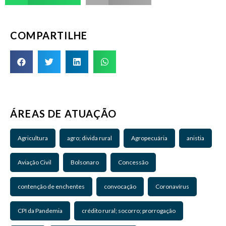
COMPARTILHE
ÁREAS DE ATUAÇÃO
Agricultura
agro; divida rural
Agropecuária
anistia
Aviação Civil
Bolsonaro
Concessão
contenção de enchentes
convocação
Coronavírus
CPI da Pandemia
crédito rural; socorro; prorrogação