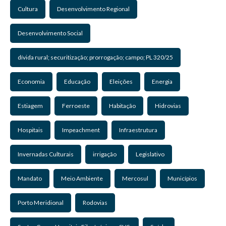
Cultura
Desenvolvimento Regional
Desenvolvimento Social
dívida rural; securitização; prorrogação; campo; PL 320/25
Economia
Educação
Eleições
Energia
Estiagem
Ferroeste
Habitação
Hidrovias
Hospitais
Impeachment
Infraestrutura
Invernadas Culturais
irrigação
Legislativo
Mandato
Meio Ambiente
Mercosul
Municípios
Porto Meridional
Rodovias