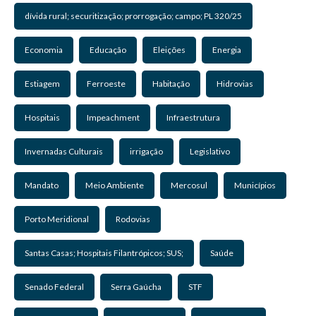
dívida rural; securitização; prorrogação; campo; PL 320/25
Economia
Educação
Eleições
Energia
Estiagem
Ferroeste
Habitação
Hidrovias
Hospitais
Impeachment
Infraestrutura
Invernadas Culturais
irrigação
Legislativo
Mandato
Meio Ambiente
Mercosul
Municípios
Porto Meridional
Rodovias
Santas Casas; Hospitais Filantrópicos; SUS;
Saúde
Senado Federal
Serra Gaúcha
STF