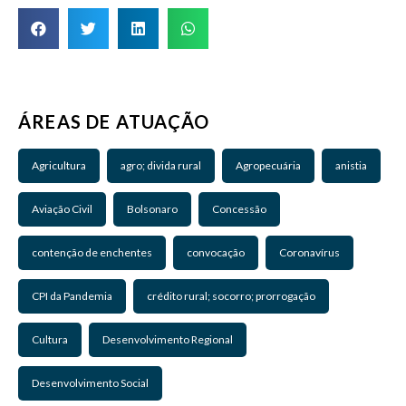
ÁREAS DE ATUAÇÃO
Agricultura
agro; divida rural
Agropecuária
anistia
Aviação Civil
Bolsonaro
Concessão
contenção de enchentes
convocação
Coronavírus
CPI da Pandemia
crédito rural; socorro; prorrogação
Cultura
Desenvolvimento Regional
Desenvolvimento Social