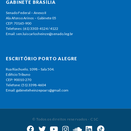
GABINETE BRASÍLIA
Senado Federal – Anexo II
Ala Afonso Arinos – Gabinete 05
CEP: 70165-900
Telefones: (61) 3303-4124 / 4122
Email: sen.luiscarlosheinze@senado.leg.br
ESCRITÓRIO PORTO ALEGRE
Rua Riachuelo, 1098 – Sala 504.
Edifício Tribuno
CEP: 90010-270
Telefone: (51) 3398-4604
Email: gabineteheinzepoars@gmail.com
© Todos os direitos reservados - CSC