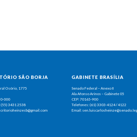
ITÓRIO SÃO BORJA
GABINETE BRASÍLIA
ral Osório, 1775
Senado Federal – Anexo II
Ala Afonso Arinos – Gabinete 05
70-000
CEP: 70165-900
 (55) 3431 2538
Telefones: (61) 3303-4124 / 4122
escritorioheinzesb@gmail.com
Email: sen.luiscarlosheinze@senado.leg