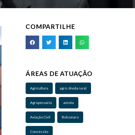
COMPARTILHE
ÁREAS DE ATUAÇÃO
Agricultura
agro; divida rural
Agropecuária
anistia
Aviação Civil
Bolsonaro
Concessão