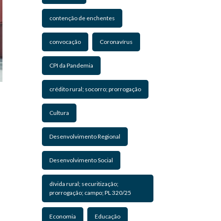
contenção de enchentes
convocação
Coronavírus
CPI da Pandemia
crédito rural; socorro; prorrogação
Cultura
Desenvolvimento Regional
Desenvolvimento Social
dívida rural; securitização;
prorrogação; campo; PL 320/25
Economia
Educação