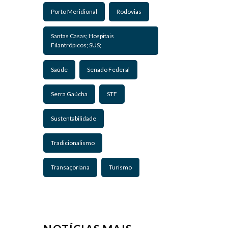
Porto Meridional
Rodovias
Santas Casas; Hospitais
Filantrópicos; SUS;
Saúde
Senado Federal
Serra Gaúcha
STF
Sustentabilidade
Tradicionalismo
Transaçoriana
Turismo