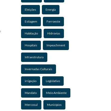
Eleições
Energia
Estiagem
Ferroeste
o
Habitação
Hidrovias
Hospitais
Impeachment
Infraestrutura
Invernadas Culturais
irrigação
Legislativo
Mandato
Meio Ambiente
Mercosul
Municípios