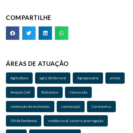
COMPARTILHE
ÁREAS DE ATUAÇÃO
Agricultura
agro; divida rural
Agropecuária
anistia
Aviação Civil
Bolsonaro
Concessão
contenção de enchentes
convocação
Coronavírus
CPI da Pandemia
crédito rural; socorro; prorrogação