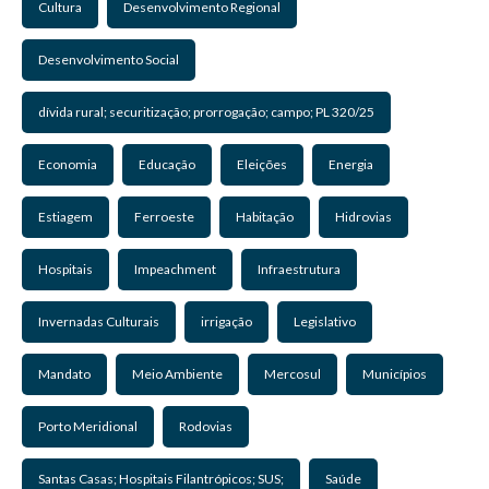
Cultura
Desenvolvimento Regional
Desenvolvimento Social
dívida rural; securitização; prorrogação; campo; PL 320/25
Economia
Educação
Eleições
Energia
Estiagem
Ferroeste
Habitação
Hidrovias
Hospitais
Impeachment
Infraestrutura
Invernadas Culturais
irrigação
Legislativo
Mandato
Meio Ambiente
Mercosul
Municípios
Porto Meridional
Rodovias
Santas Casas; Hospitais Filantrópicos; SUS;
Saúde