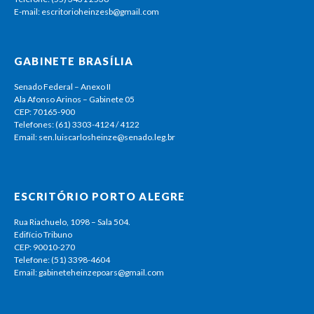
E-mail: escritorioheinzesb@gmail.com
GABINETE BRASÍLIA
Senado Federal – Anexo II
Ala Afonso Arinos – Gabinete 05
CEP: 70165-900
Telefones: (61) 3303-4124 / 4122
Email: sen.luiscarlosheinze@senado.leg.br
ESCRITÓRIO PORTO ALEGRE
Rua Riachuelo, 1098 – Sala 504.
Edifício Tribuno
CEP: 90010-270
Telefone: (51) 3398-4604
Email: gabineteheinzepoars@gmail.com