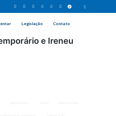
mentar
Legislação
Contato
emporário e Ireneu
Agropecuária
anistia
Aviação Civil
contenção de enchentes
convocação