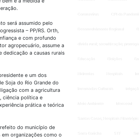
e bem e a medida é
peração.
Coronavírus
CPI da Pandemi
to será assumido pelo
Desenvolvimento Regional
D
ogressista – PP/RS. Orth,
nfiança e com profundo
dívida rural; securitização; prorro
tor agropecuário, assume a
 dedicação a causas rurais
Educação
Eleições
En
Hidrovias
Hospitais
Im
 presidente e um dos
de Soja do Rio Grande do
Invernadas Culturais
irrigaçã
 ligação com a agricultura
ciência política e
Meio Ambiente
Mercosul
eriência prática e teórica
Santas Casas; Hospitais Filantrópic
refeito do município de
Serra Gaúcha
STF
Sus
is em organizações como o