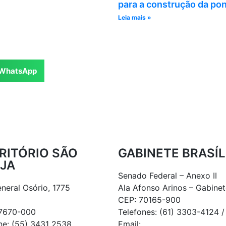
para a construção da pon
Leia mais »
WhatsApp
RITÓRIO SÃO
GABINETE BRASÍL
JA
Senado Federal – Anexo II
neral Osório, 1775
Ala Afonso Arinos – Gabine
o
CEP: 70165-900
7670-000
Telefones: (61) 3303-4124 /
ne: (55) 3431 2538
Email: