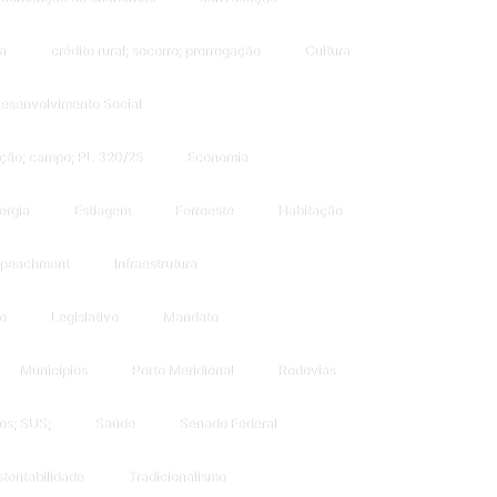
a
crédito rural; socorro; prorrogação
Cultura
esenvolvimento Social
gação; campo; PL 320/25
Economia
ergia
Estiagem
Ferroeste
Habitação
peachment
Infraestrutura
o
Legislativo
Mandato
Municípios
Porto Meridional
Rodovias
os; SUS;
Saúde
Senado Federal
tentabilidade
Tradicionalismo