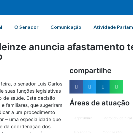
al
O Senador
Comunicação
Atividade Parla
Heinze anuncia afastamento t
o
compartilhe
eira, o senador Luis Carlos
e suas funções legislativas
o de saúde. Esta decisão
Áreas de atuação
e familiares, que sugeriram
dicar a um procedimento
Agricultura
agro; divida rural
lar – uma especialidade que
la e da coordenação dos
Bolsonaro
Concessão