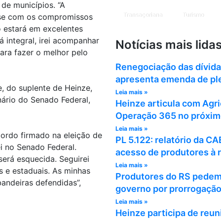
 de municípios. “A
Transaçoriana
Turismo
m-se com os compromissos
 estará em excelentes
 integral, irei acompanhar
Notícias mais lida
para fazer o melhor pelo
Renegociação das dívida
apresenta emenda de plen
, do suplente de Heinze,
Leia mais »
enário do Senado Federal,
Heinze articula com Agri
Operação 365 no próxim
Leia mais »
acordo firmado na eleição de
PL 5.122: relatório da CA
i no Senado Federal.
acesso de produtores à 
será esquecida. Seguirei
Leia mais »
s e estaduais. As minhas
Produtores do RS pedem 
andeiras defendidas”,
governo por prorrogação 
Leia mais »
Heinze participa de reun