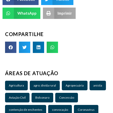
WhatsApp
Imprimir
COMPARTILHE
ÁREAS DE ATUAÇÃO
Agricultura
agro; divida rural
Agropecuária
anistia
Aviação Civil
Bolsonaro
Concessão
contenção de enchentes
convocação
Coronavírus