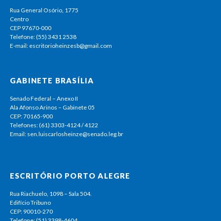
Rua General Osório, 1775
Centro
CEP 97670-000
Telefone: (55) 3431 2538
E-mail: escritorioheinzesb@gmail.com
GABINETE BRASÍLIA
Senado Federal – Anexo II
Ala Afonso Arinos – Gabinete 05
CEP: 70165-900
Telefones: (61) 3303-4124 / 4122
Email: sen.luiscarlosheinze@senado.leg.br
ESCRITÓRIO PORTO ALEGRE
Rua Riachuelo, 1098 – Sala 504.
Edifício Tribuno
CEP: 90010-270
Telefone: (51) 3398-4604