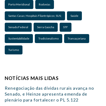
Porto Meridional
Rodovias
Santas Casas; Hospitais Filantrópicos; SUS;
Saúde
Senado Federal
Serra Gaúcha
STF
Sustentabilidade
Tradicionalismo
Transaçoriana
Turismo
NOTÍCIAS MAIS LIDAS
Renegociação das dívidas rurais avança no
Senado, e Heinze apresenta emenda de
plenário para fortalecer o PL 5.122