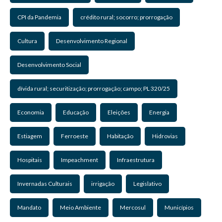
CPI da Pandemia
crédito rural; socorro; prorrogação
Cultura
Desenvolvimento Regional
Desenvolvimento Social
dívida rural; securitização; prorrogação; campo; PL 320/25
Economia
Educação
Eleições
Energia
Estiagem
Ferroeste
Habitação
Hidrovias
Hospitais
Impeachment
Infraestrutura
Invernadas Culturais
irrigação
Legislativo
Mandato
Meio Ambiente
Mercosul
Municípios