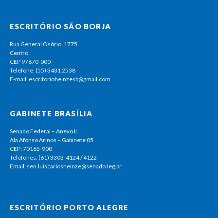
ESCRITÓRIO SÃO BORJA
Rua General Osório, 1775
Centro
CEP 97670-000
Telefone: (55) 3431 2538
E-mail: escritorioheinzesb@gmail.com
GABINETE BRASÍLIA
Senado Federal – Anexo II
Ala Afonso Arinos – Gabinete 05
CEP: 70165-900
Telefones: (61) 3303-4124 / 4122
Email: sen.luiscarlosheinze@senado.leg.br
ESCRITÓRIO PORTO ALEGRE