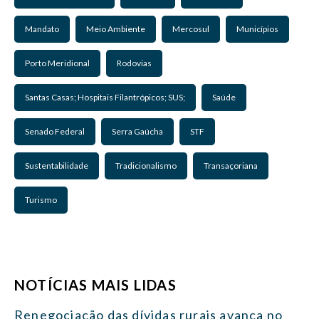
Mandato
Meio Ambiente
Mercosul
Municípios
Porto Meridional
Rodovias
Santas Casas; Hospitais Filantrópicos; SUS;
Saúde
Senado Federal
Serra Gaúcha
STF
Sustentabilidade
Tradicionalismo
Transaçoriana
Turismo
NOTÍCIAS MAIS LIDAS
Renegociação das dívidas rurais avança no