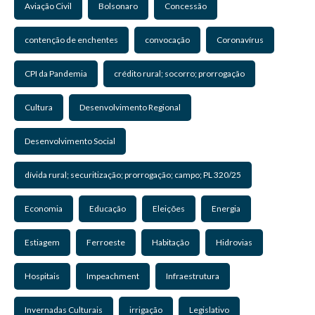
Aviação Civil
Bolsonaro
Concessão
contenção de enchentes
convocação
Coronavírus
CPI da Pandemia
crédito rural; socorro; prorrogação
Cultura
Desenvolvimento Regional
Desenvolvimento Social
dívida rural; securitização; prorrogação; campo; PL 320/25
Economia
Educação
Eleições
Energia
Estiagem
Ferroeste
Habitação
Hidrovias
Hospitais
Impeachment
Infraestrutura
Invernadas Culturais
irrigação
Legislativo