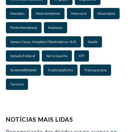
Mandato
Meio Ambiente
Mercosul
Municípios
Porto Meridional
Rodovias
Santas Casas; Hospitais Filantrópicos; SUS;
Saúde
Senado Federal
Serra Gaúcha
STF
Sustentabilidade
Tradicionalismo
Transaçoriana
Turismo
NOTÍCIAS MAIS LIDAS
Renegociação das dívidas rurais avança no