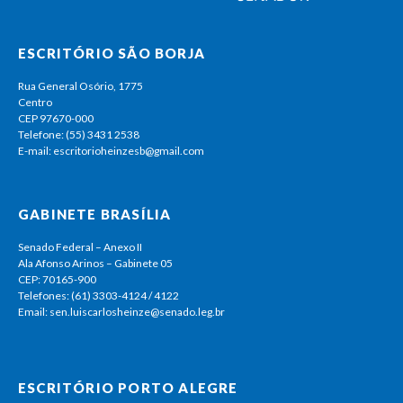
ESCRITÓRIO SÃO BORJA
Rua General Osório, 1775
Centro
CEP 97670-000
Telefone: (55) 3431 2538
E-mail: escritorioheinzesb@gmail.com
GABINETE BRASÍLIA
Senado Federal – Anexo II
Ala Afonso Arinos – Gabinete 05
CEP: 70165-900
Telefones: (61) 3303-4124 / 4122
Email: sen.luiscarlosheinze@senado.leg.br
ESCRITÓRIO PORTO ALEGRE