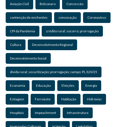
Aviação Civil
Bolsonaro
Concessão
contenção de enchentes
convocação
Coronavírus
CPI da Pandemia
crédito rural; socorro; prorrogação
Cultura
Desenvolvimento Regional
Desenvolvimento Social
dívida rural; securitização; prorrogação; campo; PL 320/25
Economia
Educação
Eleições
Energia
Estiagem
Ferroeste
Habitação
Hidrovias
Hospitais
Impeachment
Infraestrutura
Invernadas Culturais
irrigação
Legislativo