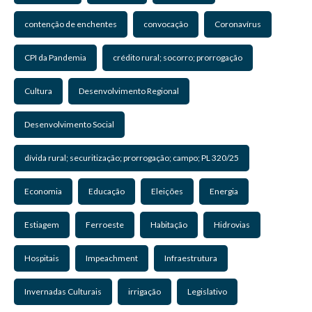
contenção de enchentes
convocação
Coronavírus
CPI da Pandemia
crédito rural; socorro; prorrogação
Cultura
Desenvolvimento Regional
Desenvolvimento Social
dívida rural; securitização; prorrogação; campo; PL 320/25
Economia
Educação
Eleições
Energia
Estiagem
Ferroeste
Habitação
Hidrovias
Hospitais
Impeachment
Infraestrutura
Invernadas Culturais
irrigação
Legislativo