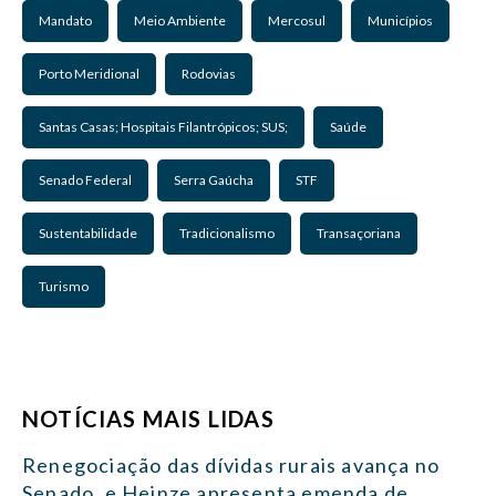
Mandato
Meio Ambiente
Mercosul
Municípios
Porto Meridional
Rodovias
Santas Casas; Hospitais Filantrópicos; SUS;
Saúde
Senado Federal
Serra Gaúcha
STF
Sustentabilidade
Tradicionalismo
Transaçoriana
Turismo
NOTÍCIAS MAIS LIDAS
Renegociação das dívidas rurais avança no
Senado, e Heinze apresenta emenda de