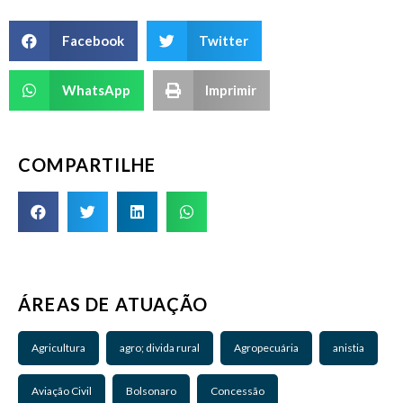
Facebook
Twitter
WhatsApp
Imprimir
COMPARTILHE
ÁREAS DE ATUAÇÃO
Agricultura
agro; divida rural
Agropecuária
anistia
Aviação Civil
Bolsonaro
Concessão