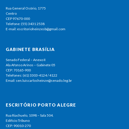
Rua General Osório, 1775
Centro
CEP 97670-000
Telefone: (55) 3431 2538
E-mail: escritorioheinzesb@gmail.com
GABINETE BRASÍLIA
Senado Federal – Anexo II
Ala Afonso Arinos – Gabinete 05
CEP: 70165-900
Telefones: (61) 3303-4124 / 4122
Email: sen.luiscarlosheinze@senado.leg.br
ESCRITÓRIO PORTO ALEGRE
Rua Riachuelo, 1098 – Sala 504.
Edifício Tribuno
CEP: 90010-270