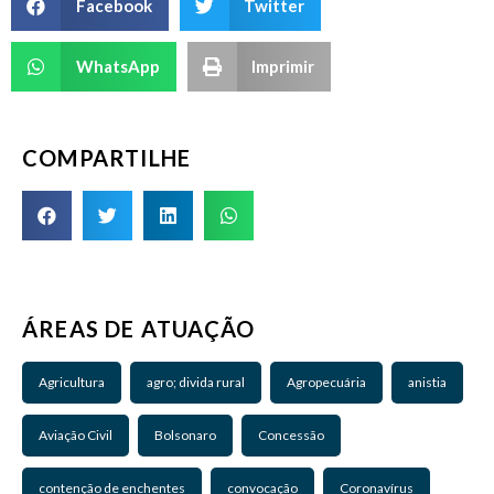
Facebook
Twitter
WhatsApp
Imprimir
COMPARTILHE
ÁREAS DE ATUAÇÃO
Agricultura
agro; divida rural
Agropecuária
anistia
Aviação Civil
Bolsonaro
Concessão
contenção de enchentes
convocação
Coronavírus