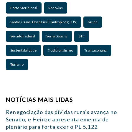
Porto Meridional
Rodovias
Santas Casas; Hospitais Filantrópicos; SUS;
Saúde
Senado Federal
Serra Gaúcha
STF
Sustentabilidade
Tradicionalismo
Transaçoriana
Turismo
NOTÍCIAS MAIS LIDAS
Renegociação das dívidas rurais avança no
Senado, e Heinze apresenta emenda de
plenário para fortalecer o PL 5.122