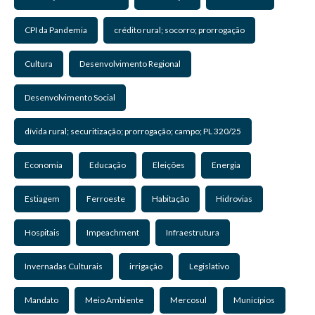
CPI da Pandemia
crédito rural; socorro; prorrogação
Cultura
Desenvolvimento Regional
Desenvolvimento Social
dívida rural; securitização; prorrogação; campo; PL 320/25
Economia
Educação
Eleições
Energia
Estiagem
Ferroeste
Habitação
Hidrovias
Hospitais
Impeachment
Infraestrutura
Invernadas Culturais
irrigação
Legislativo
Mandato
Meio Ambiente
Mercosul
Municípios