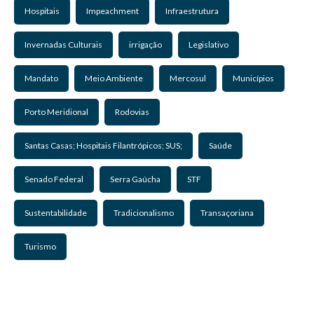
Hospitais
Impeachment
Infraestrutura
Invernadas Culturais
irrigação
Legislativo
Mandato
Meio Ambiente
Mercosul
Municípios
Porto Meridional
Rodovias
Santas Casas; Hospitais Filantrópicos; SUS;
Saúde
Senado Federal
Serra Gaúcha
STF
Sustentabilidade
Tradicionalismo
Transaçoriana
Turismo