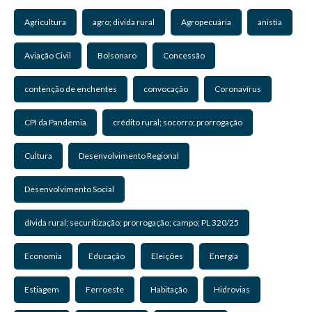
Agricultura
agro; divida rural
Agropecuária
anistia
Aviação Civil
Bolsonaro
Concessão
contenção de enchentes
convocação
Coronavírus
CPI da Pandemia
crédito rural; socorro; prorrogação
Cultura
Desenvolvimento Regional
Desenvolvimento Social
dívida rural; securitização; prorrogação; campo; PL 320/25
Economia
Educação
Eleições
Energia
Estiagem
Ferroeste
Habitação
Hidrovias