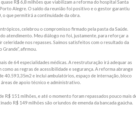
 quase R$ 6,8 milhões que viabilizam a reforma do hospital Santa
Porto Alegre. O saldo da reunião foi positivo e o gestor garantiu
0, o que permitirá a continuidade da obra.
antrópicos, celebrou o compromisso firmado pela pasta da Saúde.
do atendimento. Meu diálogo no foi, justamente, para reforçar a
 celeridade nos repasses. Saímos satisfeitos com o resultado da
o Grande”, afirmou.
mais de 64 especialidades médicas. A reestruturação irá adequar as
em como as regras de acessibilidade e segurança. A reforma abrange
 de 40.593,35m2 e inclui ambulatórios, espaço de internação, bloco
s áreas de apoio técnico e administrativo.
de R$ 151 milhões, e até o momento foram repassados pouco mais d
stinado R$ 149 milhões são oriundos de emenda da bancada gaúcha.