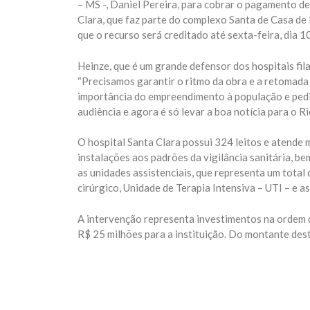
– MS -, Daniel Pereira, para cobrar o pagamento de
Clara, que faz parte do complexo Santa de Casa de 
que o recurso será creditado até sexta-feira, dia 1
Heinze, que é um grande defensor dos hospitais fil
“Precisamos garantir o ritmo da obra e a retomada 
importância do empreendimento à população e pedir
audiência e agora é só levar a boa notícia para o Ri
O hospital Santa Clara possui 324 leitos e atende 
instalações aos padrões da vigilância sanitária, b
as unidades assistenciais, que representa um total
cirúrgico, Unidade de Terapia Intensiva – UTI – e a
A intervenção representa investimentos na ordem 
R$ 25 milhões para a instituição. Do montante de