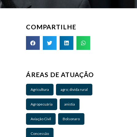
COMPARTILHE
ÁREAS DE ATUAÇÃO
Agricultura
agro; divida rural
Agropecuária
anistia
Aviação Civil
Bolsonaro
Concessão