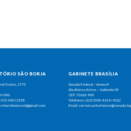
ITÓRIO SÃO BORJA
GABINETE BRASÍLIA
ral Osório, 1775
Senado Federal – Anexo II
Ala Afonso Arinos – Gabinete 05
70-000
CEP: 70165-900
 (55) 3431 2538
Telefones: (61) 3303-4124 / 4122
escritorioheinzesb@gmail.com
Email: sen.luiscarlosheinze@senado.leg