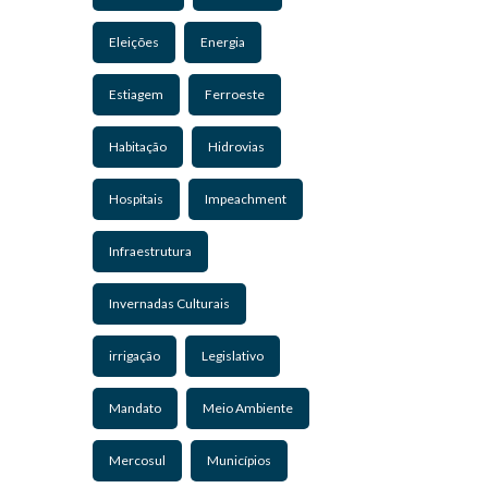
Eleições
Energia
Estiagem
Ferroeste
Habitação
Hidrovias
Hospitais
Impeachment
Infraestrutura
Invernadas Culturais
irrigação
Legislativo
Mandato
Meio Ambiente
Mercosul
Municípios