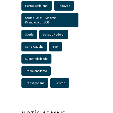
Porto Meridional
Rodovias
Santas Casas; Hospitais
Filantrópicos; SUS;
Saúde
Senado Federal
Serra Gaúcha
STF
Sustentabilidade
Tradicionalismo
Transaçoriana
Turismo