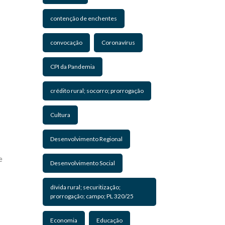
contenção de enchentes
convocação
Coronavírus
CPI da Pandemia
crédito rural; socorro; prorrogação
Cultura
Desenvolvimento Regional
e
Desenvolvimento Social
dívida rural; securitização;
prorrogação; campo; PL 320/25
Economia
Educação