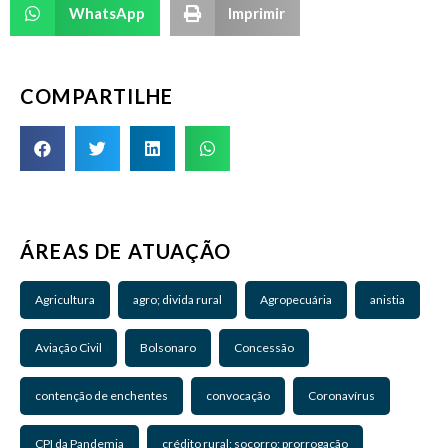
WhatsApp
Imprimir
COMPARTILHE
ÁREAS DE ATUAÇÃO
Agricultura
agro; divida rural
Agropecuária
anistia
Aviação Civil
Bolsonaro
Concessão
contenção de enchentes
convocação
Coronavírus
CPI da Pandemia
crédito rural; socorro; prorrogação