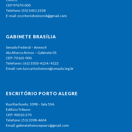
CEP 97670-000
Telefone: (55) 3431 2538
E-mail: escritorioheinzesb@gmail.com
GABINETE BRASÍLIA
Senado Federal – Anexo II
Ala Afonso Arinos – Gabinete 05
CEP: 70165-900
Telefones: (61) 3303-4124 / 4122
Email: sen.luiscarlosheinze@senado.leg.br
ESCRITÓRIO PORTO ALEGRE
Rua Riachuelo, 1098 – Sala 504.
Edifício Tribuno
CEP: 90010-270
Telefone: (51) 3398-4604
Email: gabineteheinzepoars@gmail.com