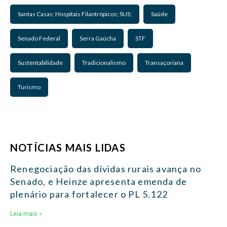
Santas Casas; Hospitais Filantrópicos; SUS;
Saúde
Senado Federal
Serra Gaúcha
STF
Sustentabilidade
Tradicionalismo
Transaçoriana
Turismo
NOTÍCIAS MAIS LIDAS
Renegociação das dívidas rurais avança no
Senado, e Heinze apresenta emenda de
plenário para fortalecer o PL 5.122
Leia mais »