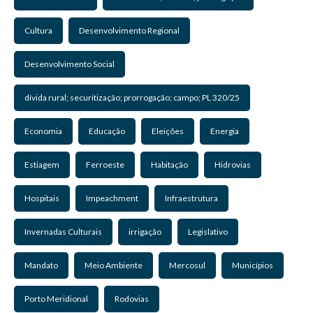
Cultura
Desenvolvimento Regional
Desenvolvimento Social
dívida rural; securitização; prorrogação; campo; PL 320/25
Economia
Educação
Eleições
Energia
Estiagem
Ferroeste
Habitação
Hidrovias
Hospitais
Impeachment
Infraestrutura
Invernadas Culturais
irrigação
Legislativo
Mandato
Meio Ambiente
Mercosul
Municípios
Porto Meridional
Rodovias