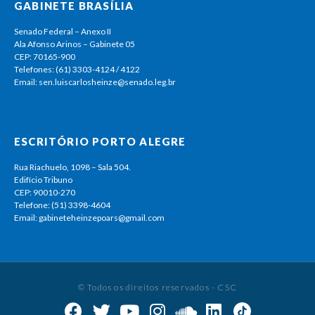
GABINETE BRASÍLIA
Senado Federal – Anexo II
Ala Afonso Arinos – Gabinete 05
CEP: 70165-900
Telefones: (61) 3303-4124 / 4122
Email: sen.luiscarlosheinze@senado.leg.br
ESCRITÓRIO PORTO ALEGRE
Rua Riachuelo, 1098 – Sala 504.
Edifício Tribuno
CEP: 90010-270
Telefone: (51) 3398-4604
Email: gabineteheinzepoars@gmail.com
© Todos os direitos reservados - CSC