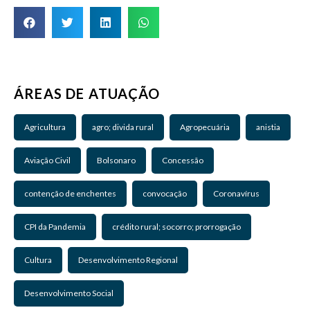
ÁREAS DE ATUAÇÃO
Agricultura
agro; divida rural
Agropecuária
anistia
Aviação Civil
Bolsonaro
Concessão
contenção de enchentes
convocação
Coronavírus
CPI da Pandemia
crédito rural; socorro; prorrogação
Cultura
Desenvolvimento Regional
Desenvolvimento Social