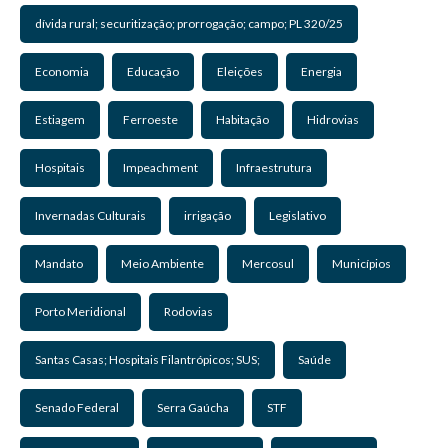
dívida rural; securitização; prorrogação; campo; PL 320/25
Economia
Educação
Eleições
Energia
Estiagem
Ferroeste
Habitação
Hidrovias
Hospitais
Impeachment
Infraestrutura
Invernadas Culturais
irrigação
Legislativo
Mandato
Meio Ambiente
Mercosul
Municípios
Porto Meridional
Rodovias
Santas Casas; Hospitais Filantrópicos; SUS;
Saúde
Senado Federal
Serra Gaúcha
STF