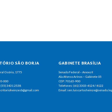
ITÓRIO SÃO BORJA
GABINETE BRASÍLIA
ral Osório, 1775
Senado Federal – Anexo II
Ala Afonso Arinos – Gabinete 05
70-000
CEP: 70165-900
 (55) 3431 2538
Telefones: (61) 3303-4124 / 4122
escritorioheinzesb@gmail.com
Email: sen.luiscarlosheinze@senado.leg