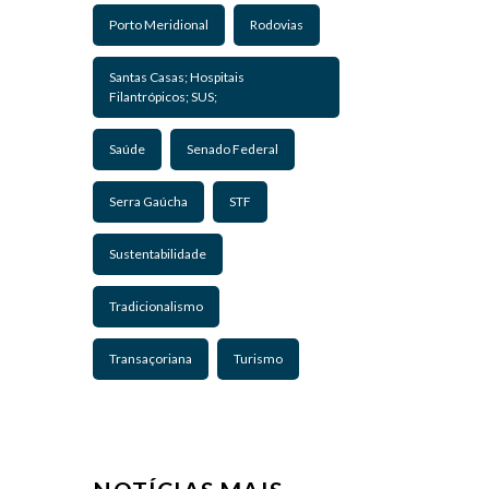
Porto Meridional
Rodovias
Santas Casas; Hospitais
Filantrópicos; SUS;
Saúde
Senado Federal
Serra Gaúcha
STF
Sustentabilidade
Tradicionalismo
Transaçoriana
Turismo