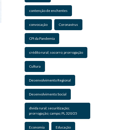
contenção de enchentes
convocação
Coronavírus
CPI da Pandemia
crédito rural; socorro; prorrogação
Cultura
Desenvolvimento Regional
Desenvolvimento Social
dívida rural; securitização;
prorrogação; campo; PL 320/25
Economia
Educação