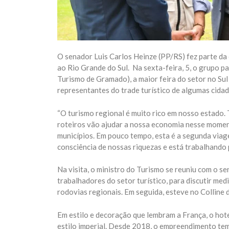
O senador Luis Carlos Heinze (PP/RS) fez parte da
ao Rio Grande do Sul. Na sexta-feira, 5, o grupo pa
Turismo de Gramado), a maior feira do setor no Su
representantes do trade turístico de algumas cida
“O turismo regional é muito rico em nosso estado.
roteiros vão ajudar a nossa economia nesse momen
municípios. Em pouco tempo, esta é a segunda viag
consciência de nossas riquezas e está trabalhando 
Na visita, o ministro do Turismo se reuniu com o s
trabalhadores do setor turístico, para discutir me
rodovias regionais. Em seguida, esteve no Colline 
Em estilo e decoração que lembram a França, o hot
estilo imperial. Desde 2018, o empreendimento tem