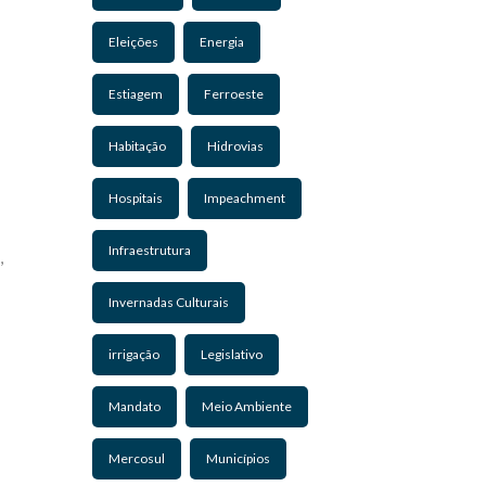
Eleições
Energia
Estiagem
Ferroeste
Habitação
Hidrovias
Hospitais
Impeachment
Infraestrutura
,
Invernadas Culturais
irrigação
Legislativo
Mandato
Meio Ambiente
Mercosul
Municípios