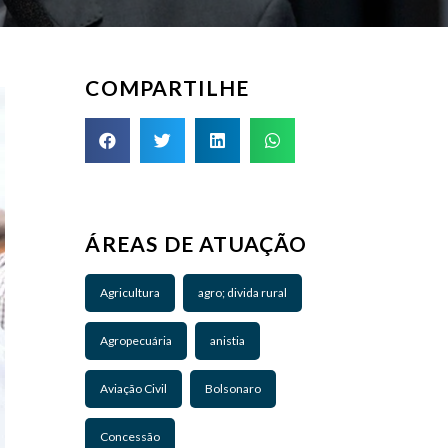
COMPARTILHE
ÁREAS DE ATUAÇÃO
Agricultura
agro; divida rural
Agropecuária
anistia
Aviação Civil
Bolsonaro
Concessão