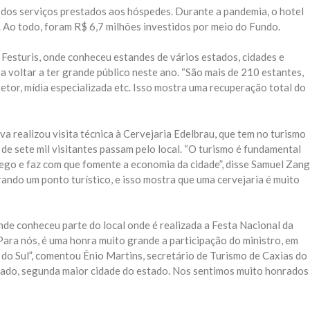
s dos serviços prestados aos hóspedes. Durante a pandemia, o hotel
o. Ao todo, foram R$ 6,7 milhões investidos por meio do Fundo.
Festuris, onde conheceu estandes de vários estados, cidades e
a voltar a ter grande público neste ano. “São mais de 210 estantes,
tor, mídia especializada etc. Isso mostra uma recuperação total do
va realizou visita técnica à Cervejaria Edelbrau, que tem no turismo
 de sete mil visitantes passam pelo local. “O turismo é fundamental
go e faz com que fomente a economia da cidade”, disse Samuel Zang
ndo um ponto turístico, e isso mostra que uma cervejaria é muito
nde conheceu parte do local onde é realizada a Festa Nacional da
“Para nós, é uma honra muito grande a participação do ministro, em
 do Sul”, comentou Ênio Martins, secretário de Turismo de Caxias do
stado, segunda maior cidade do estado. Nos sentimos muito honrados