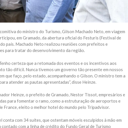
 comitiva do ministro do Turismo, Gilson Machado Neto, em viagem
rticipou, em Gramado, da abertura oficial do Festuris (Festival de
l do país. Machado Neto realizou reuniões com prefeitos e
des para tratar do desenvolvimento da região.
 Tenho certeza que a retomada dos eventos e os incentivos aos
to tão difícil. Nunca tivemos um governo tão presente em nossos
em que faço, pelo estado, acompanhando o Gilson. O ministro tem a
para atender as pautas apresentadas”, disse Heinze.
enador Heinze, o prefeito de Gramado, Nestor Tissot, empresários e
didas para fomentar o ramo, como a estruturação de aeroportos e
de France, eleito o melhor hotel do mundo pelo Tripadvisor.
el conta com 34 suítes, que ostentam móveis esculpidos à mão em
 contado com a linha de crédito do Fundo Geral de Turismo