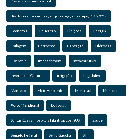
Desenvolvimento Social
dívida rural; securitização; prorrogação; campo; PL 320/25
Economia
Educação
Eleições
Energia
Estiagem
Ferroeste
Habitação
Hidrovias
Hospitais
Impeachment
Infraestrutura
Invernadas Culturais
irrigação
Legislativo
Mandato
Meio Ambiente
Mercosul
Municípios
Porto Meridional
Rodovias
Santas Casas; Hospitais Filantrópicos; SUS;
Saúde
Senado Federal
Serra Gaúcha
STF