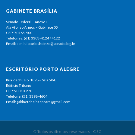
GABINETE BRASÍLIA
Senado Federal – Anexo II
Ala Afonso Arinos – Gabinete 05
CEP: 70165-900
Telefones: (61) 3303-4124 / 4122
Email: sen.luiscarlosheinze@senado.leg.br
ESCRITÓRIO PORTO ALEGRE
Rua Riachuelo, 1098 – Sala 504.
Edifício Tribuno
CEP: 90010-270
Telefone: (51) 3398-4604
Email: gabineteheinzepoars@gmail.com
© Todos os direitos reservados - CSC