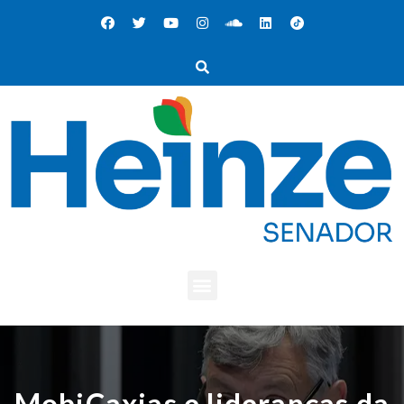
MobiCaxias e lideranças da