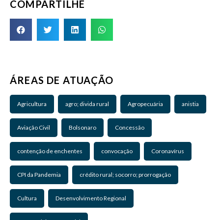
COMPARTILHE
ÁREAS DE ATUAÇÃO
Agricultura
agro; divida rural
Agropecuária
anistia
Aviação Civil
Bolsonaro
Concessão
contenção de enchentes
convocação
Coronavírus
CPI da Pandemia
crédito rural; socorro; prorrogação
Cultura
Desenvolvimento Regional