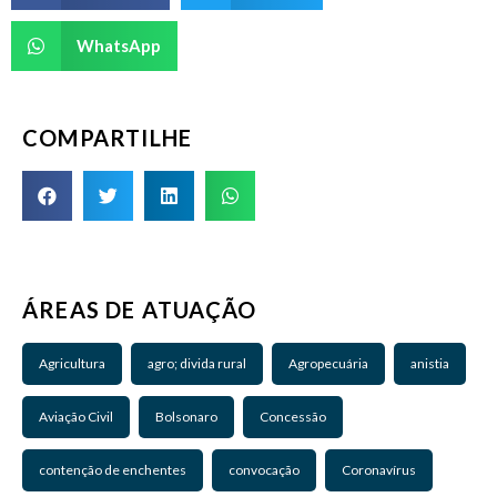
WhatsApp
COMPARTILHE
ÁREAS DE ATUAÇÃO
Agricultura
agro; divida rural
Agropecuária
anistia
Aviação Civil
Bolsonaro
Concessão
contenção de enchentes
convocação
Coronavírus