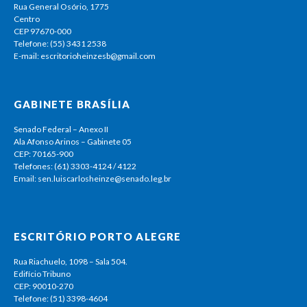
Rua General Osório, 1775
Centro
CEP 97670-000
Telefone: (55) 3431 2538
E-mail: escritorioheinzesb@gmail.com
GABINETE BRASÍLIA
Senado Federal – Anexo II
Ala Afonso Arinos – Gabinete 05
CEP: 70165-900
Telefones: (61) 3303-4124 / 4122
Email: sen.luiscarlosheinze@senado.leg.br
ESCRITÓRIO PORTO ALEGRE
Rua Riachuelo, 1098 – Sala 504.
Edifício Tribuno
CEP: 90010-270
Telefone: (51) 3398-4604