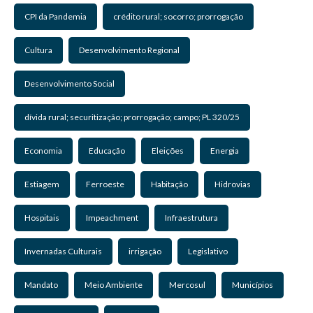
CPI da Pandemia
crédito rural; socorro; prorrogação
Cultura
Desenvolvimento Regional
Desenvolvimento Social
dívida rural; securitização; prorrogação; campo; PL 320/25
Economia
Educação
Eleições
Energia
Estiagem
Ferroeste
Habitação
Hidrovias
Hospitais
Impeachment
Infraestrutura
Invernadas Culturais
irrigação
Legislativo
Mandato
Meio Ambiente
Mercosul
Municípios