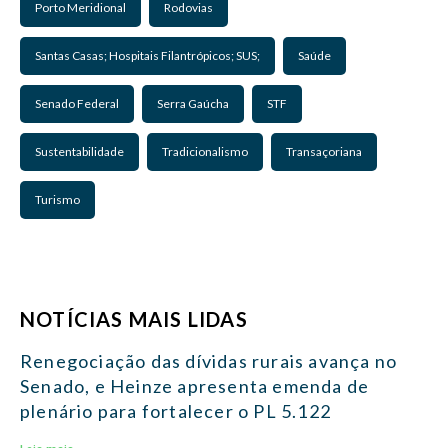
Porto Meridional
Rodovias
Santas Casas; Hospitais Filantrópicos; SUS;
Saúde
Senado Federal
Serra Gaúcha
STF
Sustentabilidade
Tradicionalismo
Transaçoriana
Turismo
NOTÍCIAS MAIS LIDAS
Renegociação das dívidas rurais avança no
Senado, e Heinze apresenta emenda de
plenário para fortalecer o PL 5.122