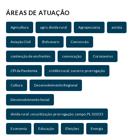
ÁREAS DE ATUAÇÃO
Agricultura
agro; divida rural
Agropecuária
anistia
Aviação Civil
Bolsonaro
Concessão
contenção de enchentes
convocação
Coronavírus
CPI da Pandemia
crédito rural; socorro; prorrogação
Cultura
Desenvolvimento Regional
Desenvolvimento Social
dívida rural; securitização; prorrogação; campo; PL 320/25
Economia
Educação
Eleições
Energia