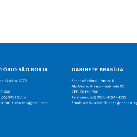
ITÓRIO SÃO BORJA
GABINETE BRASÍLIA
ral Osório, 1775
Senado Federal – Anexo II
Ala Afonso Arinos – Gabinete 05
70-000
CEP: 70165-900
 (55) 3431 2538
Telefones: (61) 3303-4124 / 4122
escritorioheinzesb@gmail.com
Email: sen.luiscarlosheinze@senado.leg