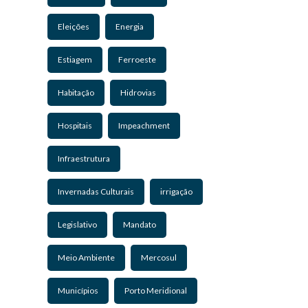
Eleições
Energia
Estiagem
Ferroeste
Habitação
Hidrovias
Hospitais
Impeachment
Infraestrutura
Invernadas Culturais
irrigação
Legislativo
Mandato
Meio Ambiente
Mercosul
Municípios
Porto Meridional