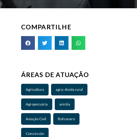
COMPARTILHE
ÁREAS DE ATUAÇÃO
Agricultura
agro; divida rural
Agropecuária
anistia
Aviação Civil
Bolsonaro
Concessão