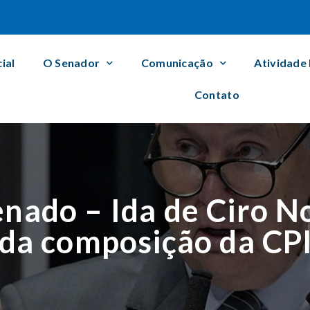
cial
O Senador
Comunicação
Atividade
Contato
nado – Ida de Ciro N
uda composição da CP