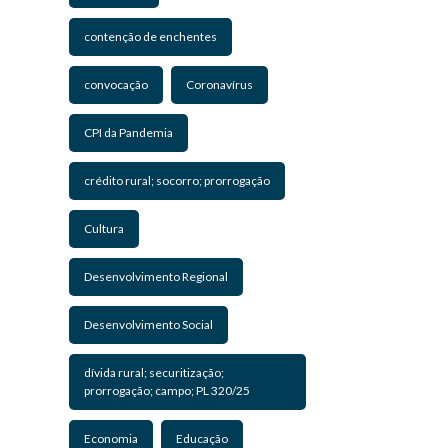
contenção de enchentes
convocação
Coronavírus
CPI da Pandemia
crédito rural; socorro; prorrogação
Cultura
Desenvolvimento Regional
Desenvolvimento Social
dívida rural; securitização;
prorrogação; campo; PL 320/25
Economia
Educação