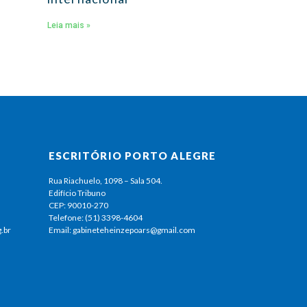
Leia mais »
ESCRITÓRIO PORTO ALEGRE
Rua Riachuelo, 1098 – Sala 504.
Edifício Tribuno
CEP: 90010-270
Telefone: (51) 3398-4604
.br
Email: gabineteheinzepoars@gmail.com