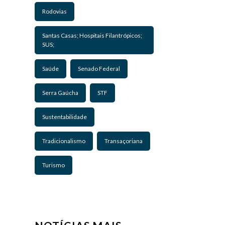
Rodovias
Santas Casas; Hospitais Filantrópicos;
SUS;
Saúde
Senado Federal
Serra Gaúcha
STF
Sustentabilidade
Tradicionalismo
Transaçoriana
Turismo