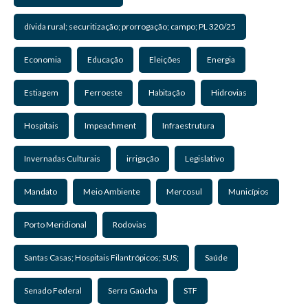
dívida rural; securitização; prorrogação; campo; PL 320/25
Economia
Educação
Eleições
Energia
Estiagem
Ferroeste
Habitação
Hidrovias
Hospitais
Impeachment
Infraestrutura
Invernadas Culturais
irrigação
Legislativo
Mandato
Meio Ambiente
Mercosul
Municípios
Porto Meridional
Rodovias
Santas Casas; Hospitais Filantrópicos; SUS;
Saúde
Senado Federal
Serra Gaúcha
STF