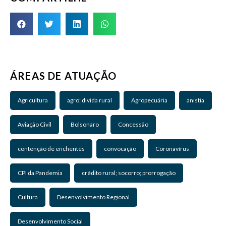
ÁREAS DE ATUAÇÃO
Agricultura
agro; divida rural
Agropecuária
anistia
Aviação Civil
Bolsonaro
Concessão
contenção de enchentes
convocação
Coronavírus
CPI da Pandemia
crédito rural; socorro; prorrogação
Cultura
Desenvolvimento Regional
Desenvolvimento Social