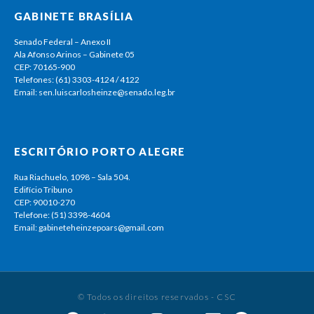
GABINETE BRASÍLIA
Senado Federal – Anexo II
Ala Afonso Arinos – Gabinete 05
CEP: 70165-900
Telefones: (61) 3303-4124 / 4122
Email: sen.luiscarlosheinze@senado.leg.br
ESCRITÓRIO PORTO ALEGRE
Rua Riachuelo, 1098 – Sala 504.
Edifício Tribuno
CEP: 90010-270
Telefone: (51) 3398-4604
Email: gabineteheinzepoars@gmail.com
© Todos os direitos reservados - CSC