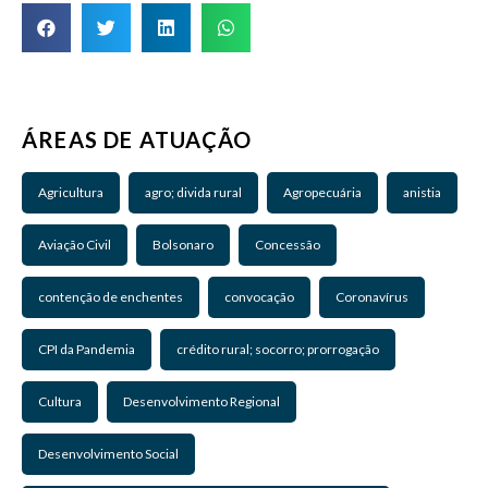
ÁREAS DE ATUAÇÃO
Agricultura
agro; divida rural
Agropecuária
anistia
Aviação Civil
Bolsonaro
Concessão
contenção de enchentes
convocação
Coronavírus
CPI da Pandemia
crédito rural; socorro; prorrogação
Cultura
Desenvolvimento Regional
Desenvolvimento Social