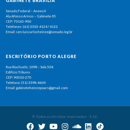
GABINETE BRASÍLIA
Senado Federal – Anexo II
Ala Afonso Arinos – Gabinete 05
CEP: 70165-900
Telefones: (61) 3303-4124 / 4122
Email: sen.luiscarlosheinze@senado.leg.br
ESCRITÓRIO PORTO ALEGRE
Rua Riachuelo, 1098 – Sala 504.
Edifício Tribuno
CEP: 90010-270
Telefone: (51) 3398-4604
Email: gabineteheinzepoars@gmail.com
© Todos os direitos reservados - CSC