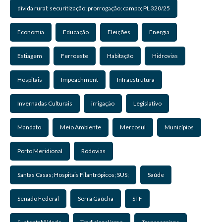
dívida rural; securitização; prorrogação; campo; PL 320/25
Economia
Educação
Eleições
Energia
Estiagem
Ferroeste
Habitação
Hidrovias
Hospitais
Impeachment
Infraestrutura
Invernadas Culturais
irrigação
Legislativo
Mandato
Meio Ambiente
Mercosul
Municípios
Porto Meridional
Rodovias
Santas Casas; Hospitais Filantrópicos; SUS;
Saúde
Senado Federal
Serra Gaúcha
STF