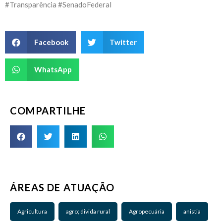
#Transparência #SenadoFederal
Facebook
Twitter
WhatsApp
COMPARTILHE
ÁREAS DE ATUAÇÃO
Agricultura
agro; divida rural
Agropecuária
anistia