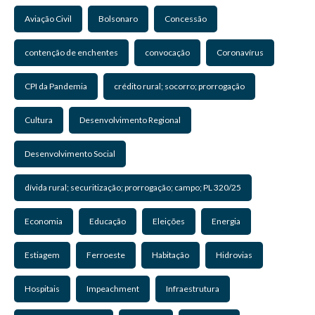
Aviação Civil
Bolsonaro
Concessão
contenção de enchentes
convocação
Coronavírus
CPI da Pandemia
crédito rural; socorro; prorrogação
Cultura
Desenvolvimento Regional
Desenvolvimento Social
dívida rural; securitização; prorrogação; campo; PL 320/25
Economia
Educação
Eleições
Energia
Estiagem
Ferroeste
Habitação
Hidrovias
Hospitais
Impeachment
Infraestrutura