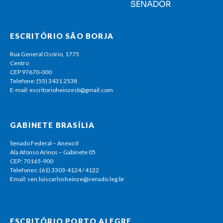
ESCRITÓRIO SÃO BORJA
Rua General Osório, 1775
Centro
CEP 97670-000
Telefone: (55) 3431 2538
E-mail: escritorioheinzesb@gmail.com
GABINETE BRASÍLIA
Senado Federal – Anexo II
Ala Afonso Arinos – Gabinete 05
CEP: 70165-900
Telefones: (61) 3303-4124 / 4122
Email: sen.luiscarlosheinze@senado.leg.br
ESCRITÓRIO PORTO ALEGRE