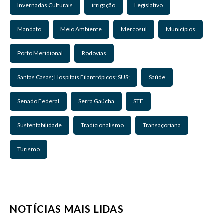
Invernadas Culturais
irrigação
Legislativo
Mandato
Meio Ambiente
Mercosul
Municípios
Porto Meridional
Rodovias
Santas Casas; Hospitais Filantrópicos; SUS;
Saúde
Senado Federal
Serra Gaúcha
STF
Sustentabilidade
Tradicionalismo
Transaçoriana
Turismo
NOTÍCIAS MAIS LIDAS